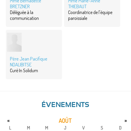
Mme Bernadette
Mme Marie-Anne
BRETZNER
THIEBAUT
Déléguée à la
Coordinatrice de l'équipe
communication
paroissiale
Père Jean Pacifique
NDALIBITSE
Curé In Solidum
ÉVENEMENTS
AOÛT
«
»
L
M
M
J
V
S
D