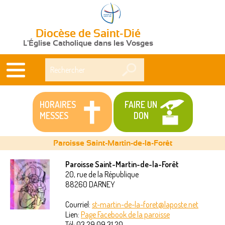
Diocèse de Saint-Dié
L'Église Catholique dans les Vosges
Rechercher
HORAIRES
FAIRE UN
MESSES
DON
Paroisse Saint-Martin-de-la-Forêt
Paroisse Saint-Martin-de-la-Forêt
20, rue de la République
Vous
88260
DARNEY
êtes
Courriel:
st-martin-de-la-foret@laposte.net
Lien:
Page Facebook de la paroisse
ici
Tél:
03 29 09 31 20