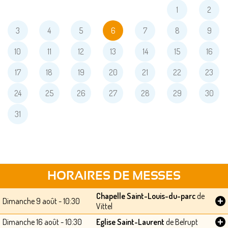
1
2
3
4
5
6
7
8
9
10
11
12
13
14
15
16
17
18
19
20
21
22
23
24
25
26
27
28
29
30
31
HORAIRES DE MESSES
Chapelle Saint-Louis-du-parc
de
+
Dimanche 9 août - 10:30
Vittel
+
Dimanche 16 août - 10:30
Eglise Saint-Laurent
de Belrupt