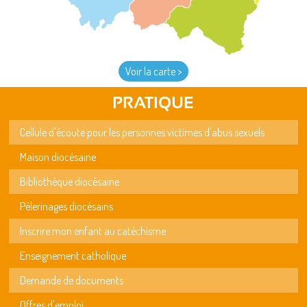
Voir la carte >
PRATIQUE
Cellule d'écoute pour les personnes victimes d'abus sexuels
Maison diocésaine
Bibliothèque diocésaine
Pèlerinages diocésains
Inscrire mon enfant au catéchisme
Enseignement catholique
Demande de documents
Offres d'emploi