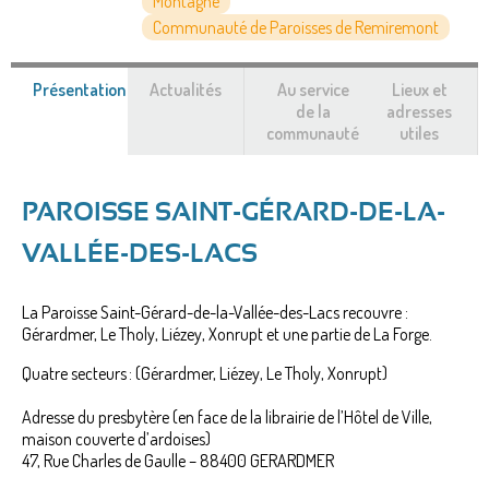
Montagne
Communauté de Paroisses de Remiremont
Présentation
(onglet
Actualités
Au service
Lieux et
actif)
de la
adresses
communauté
utiles
PAROISSE SAINT-GÉRARD-DE-LA-
VALLÉE-DES-LACS
La Paroisse Saint-Gérard-de-la-Vallée-des-Lacs recouvre :
Gérardmer, Le Tholy, Liézey, Xonrupt et une partie de La Forge.
Quatre secteurs : (Gérardmer, Liézey, Le Tholy, Xonrupt)
Adresse du presbytère (en face de la librairie de l’Hôtel de Ville,
maison couverte d’ardoises)
47, Rue Charles de Gaulle – 88400 GERARDMER