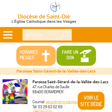
Diocèse de Saint-Dié
L'Église Catholique dans les Vosges
Rechercher
HORAIRES
FAIRE UN
MESSES
DON
Paroisse Saint-Gérard-de-la-Vallée-des-Lacs
Paroisse Saint-Gérard-de-la-Vallée-des-Lacs
47, rue Charles de Gaulle
Vous
88400
GERARDMER
VOIR LE
êtes
Courriel:
gerardmer.presbytere@akeonet.com
SITE DÉDIÉ
Tél:
03 29 63 02 69
ici