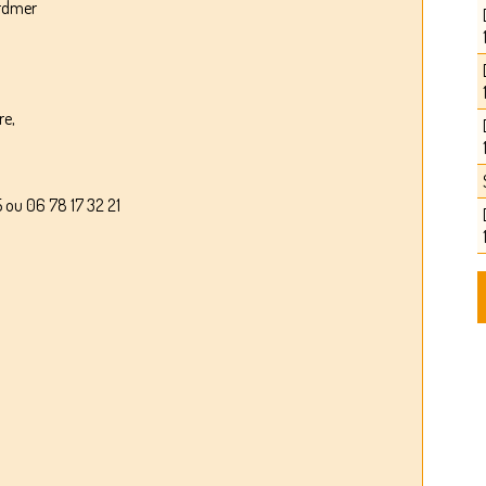
ardmer
re,
u 06 78 17 32 21
0