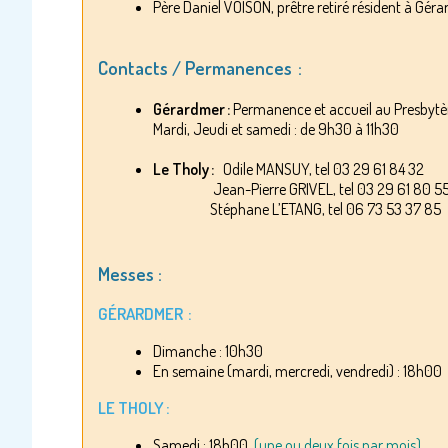
Père Daniel VOISON, prêtre retiré résident à Gér
Contacts / Permanences :
Gérardmer :
Permanence et accueil au Presbytè
Mardi, Jeudi et samedi : de 9h30 à 11h30
Le Tholy :
Odile MANSUY, tel 03 29 61 84 32
Jean-Pierre GRIVEL, tel 03 29 61 80 55 o
Stéphane L’ETANG, tel 06 73 53 37 85
Messes :
GÉRARDMER :
Dimanche : 10h30
En semaine (mardi, mercredi, vendredi) : 18h0
LE THOLY :
Samedi : 18h00
(une ou deux fois par mois)