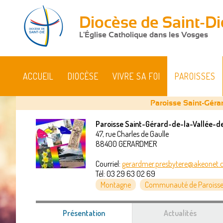
Diocèse de Saint-Di
L'Église Catholique dans les Vosges
ACCUEIL
DIOCÈSE
VIVRE SA FOI
PAROISSES
Paroisse Saint-Géra
Paroisse Saint-Gérard-de-la-Vallée-d
47, rue Charles de Gaulle
Vous
88400
GERARDMER
êtes
Courriel:
gerardmer.presbytere@akeonet
Tél:
03 29 63 02 69
ici
Montagne
Communauté de Paroisse
Présentation
(onglet
Actualités