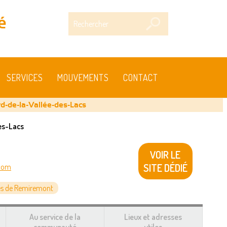
Rechercher
é
SERVICES
MOUVEMENTS
CONTACT
rd-de-la-Vallée-des-Lacs
es-Lacs
VOIR LE
SITE DÉDIÉ
.com
s de Remiremont
Au service de la
Lieux et adresses