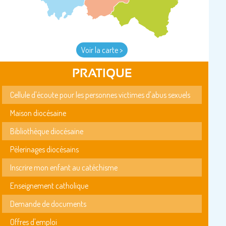
Voir la carte >
PRATIQUE
Cellule d'écoute pour les personnes victimes d'abus sexuels
Maison diocésaine
Bibliothèque diocésaine
Pèlerinages diocésains
Inscrire mon enfant au catéchisme
Enseignement catholique
Demande de documents
Offres d'emploi