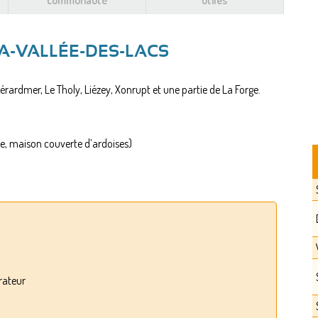
communauté
utiles
A-VALLÉE-DES-LACS
rardmer, Le Tholy, Liézey, Xonrupt et une partie de La Forge.
ille, maison couverte d’ardoises)
rateur