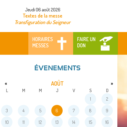
Jeudi 06 août 2026
Textes de la messe
Transfiguration du Seigneur
HORAIRES
FAIRE UN
MESSES
DON
ÉVENEMENTS
AOÛT
«
»
L
M
M
J
V
S
D
1
2
3
4
5
6
7
8
9
10
11
12
13
14
15
16