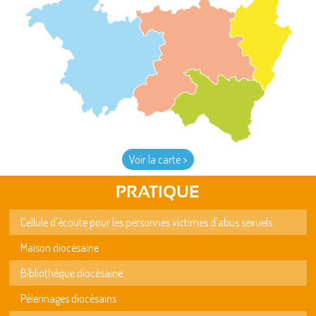
Voir la carte >
PRATIQUE
Cellule d'écoute pour les personnes victimes d'abus sexuels
Maison diocésaine
Bibliothèque diocésaine
Pèlerinages diocésains