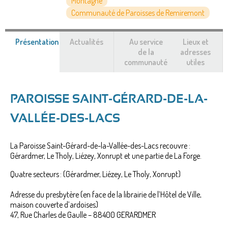
Montagne
Communauté de Paroisses de Remiremont
Présentation
(onglet
Actualités
Au service
Lieux et
actif)
de la
adresses
communauté
utiles
PAROISSE SAINT-GÉRARD-DE-LA-
VALLÉE-DES-LACS
La Paroisse Saint-Gérard-de-la-Vallée-des-Lacs recouvre :
Gérardmer, Le Tholy, Liézey, Xonrupt et une partie de La Forge.
Quatre secteurs : (Gérardmer, Liézey, Le Tholy, Xonrupt)
Adresse du presbytère (en face de la librairie de l’Hôtel de Ville,
maison couverte d’ardoises)
47, Rue Charles de Gaulle – 88400 GERARDMER