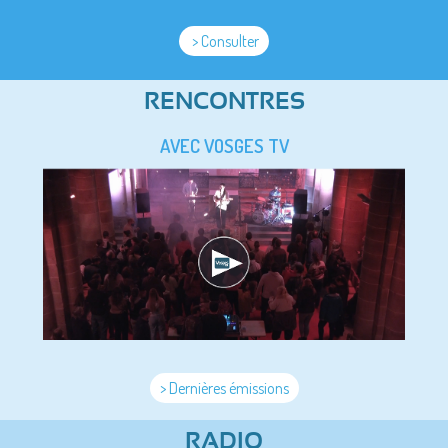
> Consulter
RENCONTRES
AVEC VOSGES TV
> Dernières émissions
RADIO