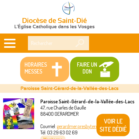
Diocèse de Saint-Dié
L'Église Catholique dans les Vosges
Rechercher
HORAIRES
FAIRE UN
MESSES
DON
Paroisse Saint-Gérard-de-la-Vallée-des-Lacs
Paroisse Saint-Gérard-de-la-Vallée-des-Lacs
47, rue Charles de Gaulle
Vous
88400
GERARDMER
VOIR LE
êtes
Courriel:
gerardmer.presbytere@akeonet.com
SITE DÉDIÉ
Tél:
03 29 63 02 69
ici