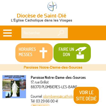
Diocèse de Saint-Dié
L'Église Catholique dans les Vosges
Rechercher
HORAIRES
FAIRE UN
MESSES
DON
Paroisse Notre-Dame-des-Sources
Paroisse Notre-Dame-des-Sources
17, rue Grillot
Vous
88370
PLOMBIERES-LES-BAINS
VOIR LE
êtes
Courriel:
plombieres@catholique88.fr
SITE DÉDIÉ
Tél:
03 29 66 00 41
ici