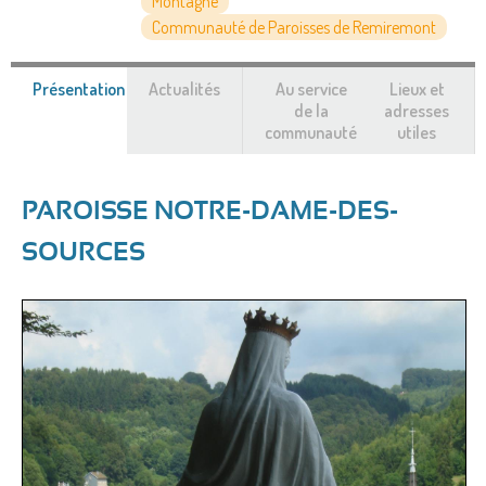
Montagne
Communauté de Paroisses de Remiremont
Présentation
(onglet
Actualités
Au service
Lieux et
actif)
de la
adresses
communauté
utiles
PAROISSE NOTRE-DAME-DES-
SOURCES