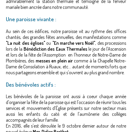
admirablement la station thermale et témoigne de la ferveur
mariale bien ancrée dans notre communauté.
Une paroisse vivante :
Au sein de ces édifices, notre paroisse vit au rythme des offices
chantés, des grandes fêtes annuelles, des manifestations comme
"La nuit des églises"
ou
"En marche vers Noël"
, des processions
lors de la
Bénédiction des Eaux Thermales
le jour de l'Ascension
et lors de la fête de l'Assomption en l'honneur de Notre-Dame de
Plombières, des
messes en plein air
comme à la Chapelle Notre-
Dame de Consolation à Ruaux, etc... autant de moments forts que
nous partageons ensemble et qui s'ouvrent au plus grand nombre.
Des bénévoles actifs :
Les bénévoles de la paroisse ont aussi à coeur chaque année
d'organiser la fête de la paroisse qui est l'occasion de réunir tous les
services et mouvements d'Église présents sur notre secteur mais
aussi les enfants du caté. et de l'aumônerie des collèges
accompagnés de leur famille.
En 2016, elle s'est déroulée le 9 octobre dernier autour de notre
nouvel évêque
Mgr. Didier Berthet
.