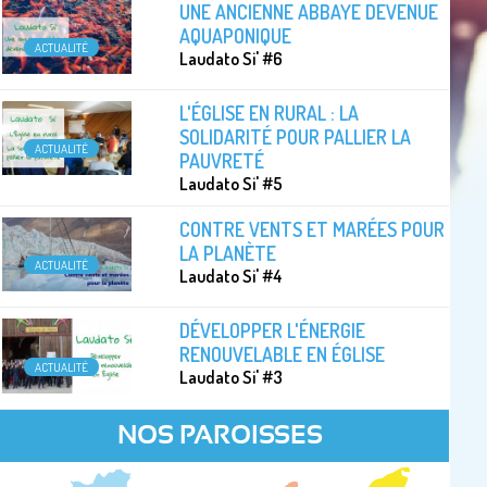
UNE ANCIENNE ABBAYE DEVENUE
AQUAPONIQUE
ACTUALITÉ
Laudato Si' #6
L'ÉGLISE EN RURAL : LA
SOLIDARITÉ POUR PALLIER LA
ACTUALITÉ
PAUVRETÉ
Laudato Si' #5
CONTRE VENTS ET MARÉES POUR
LA PLANÈTE
ACTUALITÉ
Laudato Si' #4
DÉVELOPPER L'ÉNERGIE
RENOUVELABLE EN ÉGLISE
ACTUALITÉ
Laudato Si' #3
NOS PAROISSES