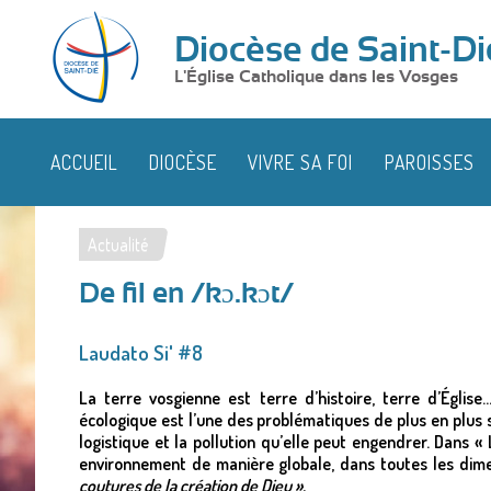
Diocèse de Saint-Di
L'Église Catholique dans les Vosges
ACCUEIL
DIOCÈSE
VIVRE SA FOI
PAROISSES
Actualité
Vous
De fil en /kɔ.kɔt/
êtes
ici
Laudato Si' #8
La terre vosgienne est terre d’histoire, terre d’Églis
écologique est l’une des problématiques de plus en plus so
logistique et la pollution qu’elle peut engendrer. Dans
«
environnement de manière globale, dans toutes les dim
coutures de la création de Dieu ».