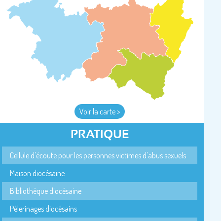
Voir la carte >
PRATIQUE
Cellule d'écoute pour les personnes victimes d'abus sexuels
Maison diocésaine
Bibliothèque diocésaine
Pèlerinages diocésains