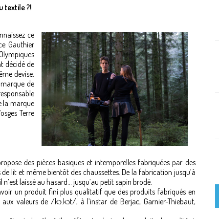
 textile ?!
nnaissez ce
ce Gauthier
 Olympiques
nt décidé de
même devise.
e marque de
responsable
ée la marque
Vosges Terre
ropose des pièces basiques et intemporelles fabriquées par des
s de lit et même bientôt des chaussettes. De la fabrication jusqu’à
l n’est laissé au hasard… jusqu’au petit sapin brodé.
ir un produit fini plus qualitatif que des produits fabriqués en
 aux valeurs de /kɔ.kɔt/, à l’instar de Berjac, Garnier-Thiebaut,