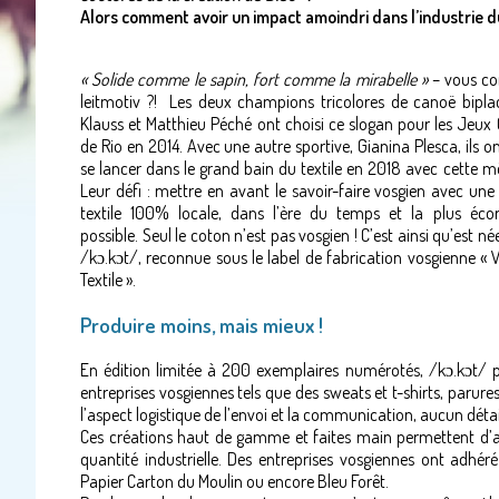
Alors comment avoir un impact amoindri dans l’industrie du
« Solide comme le sapin, fort comme la mirabelle »
– vous co
leitmotiv ?! Les deux champions tricolores de canoë bipla
Klauss et Matthieu Péché ont choisi ce slogan pour les Jeux
de Rio en 2014. Avec une autre sportive, Gianina Plesca, ils o
se lancer dans le grand bain du textile en 2018 avec cette 
Leur défi : mettre en avant le savoir-faire vosgien avec un
textile 100% locale, dans l’ère du temps et la plus éco
possible. Seul le coton n’est pas vosgien ! C’est ainsi qu’est n
/kɔ.kɔt/, reconnue sous le label de fabrication vosgienne « 
Textile ».
Produire moins, mais mieux !
En édition limitée à 200 exemplaires numérotés, /kɔ.kɔt/ p
entreprises vosgiennes tels que des sweats et t-shirts, parure
l’aspect logistique de l’envoi et la communication, aucun détai
Ces créations haut de gamme et faites main permettent d’avo
quantité industrielle. Des entreprises vosgiennes ont adhéré
Papier Carton du Moulin ou encore Bleu Forêt.