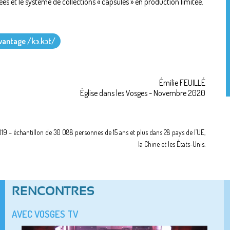
es et le système de collections « capsules » en production limitée.
vantage /kɔ.kɔt/
Émilie FEUILLÉ
Église dans les Vosges - Novembre 2020
 – échantillon de 30 088 personnes de 15 ans et plus dans 28 pays de l’UE,
la Chine et les États-Unis.
RENCONTRES
AVEC VOSGES TV