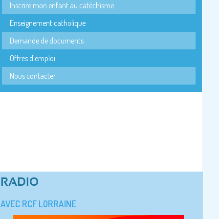
Inscrire mon enfant au catéchisme
Enseignement catholique
Demande de documents
Offres d'emploi
Nous contacter
RADIO
AVEC RCF LORRAINE