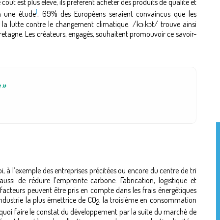
oût est plus élevé, ils préfèrent acheter des produits de qualité et
1
on une étude
, 69% des Européens seraient convaincus que les
la lutte contre le changement climatique. /kɔ.kɔt/ trouve ainsi
Bretagne. Les créateurs, engagés, souhaitent promouvoir ce savoir-
 »
, à l’exemple des entreprises précitées ou encore du centre de tri
ssi de réduire l’empreinte carbone. Fabrication, logistique et
cteurs peuvent être pris en compte dans les frais énergétiques
 industrie la plus émettrice de CO
, la troisième en consommation
2
 quoi faire le constat du développement par la suite du marché de