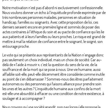
Notre motivation n’est pas d’abord ni exclusivement confessionnelle.
Nous voulons donner un écho à l’inquiétude profonde exprimée par de
très nombreuses personnes malades, personnes en situation de
handicap, familles ou soignants. Avec cette proposition de loi, ces
derniers seraient encore en première ligne et sommés de poser des
actes contraires à l’éthique du soin et au pacte de confiance qui les lie
aux patients et à leurs familles ou leurs proches. Le risque est grand de
mettre à mal la relation de confiance entre le soignant, le soigné, son
entourage proche.
Le vote qui se présente aux représentants de la Nation n’engage donc
pas seulement un choix individuel, mais un choix de société. Car au-
delà de « l’aide à mourir », c’est la question du sens de la vie, de la
souffrance et de la mort qui se pose à nous. Une vie humaine, aussi
affaiblie soit-elle, peut-elle décemment être considérée comme inutile
au point de s’en débarrasser ? Sommes-nous des êtres parfaitement
autonomes ou des personnes qui faisons alliance pour prendre soin
les unes et les autres ? L’inquiétude humaine aux confins de la mort
est-elle une absurdité à effacer ou une condition de notre existence, à
soulager et à accompagner ?
Nous croyons qu’une société grandit, non pas lorsqu’elle propose la