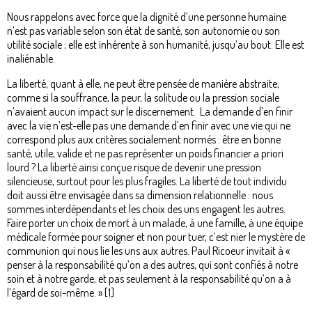
Nous rappelons avec force que la dignité d’une personne humaine
n’est pas variable selon son état de santé, son autonomie ou son
utilité sociale ; elle est inhérente à son humanité, jusqu’au bout. Elle est
inaliénable.
La liberté, quant à elle, ne peut être pensée de manière abstraite,
comme si la souffrance, la peur, la solitude ou la pression sociale
n’avaient aucun impact sur le discernement. La demande d’en finir
avec la vie n’est-elle pas une demande d’en finir avec une vie qui ne
correspond plus aux critères socialement normés : être en bonne
santé, utile, valide et ne pas représenter un poids financier a priori
lourd ? La liberté ainsi conçue risque de devenir une pression
silencieuse, surtout pour les plus fragiles. La liberté de tout individu
doit aussi être envisagée dans sa dimension relationnelle : nous
sommes interdépendants et les choix des uns engagent les autres.
Faire porter un choix de mort à un malade, à une famille, à une équipe
médicale formée pour soigner et non pour tuer, c’est nier le mystère de
communion qui nous lie les uns aux autres. Paul Ricoeur invitait à «
penser à la responsabilité qu’on a des autres, qui sont confiés à notre
soin et à notre garde, et pas seulement à la responsabilité qu’on a à
l’égard de soi-même. » [1]