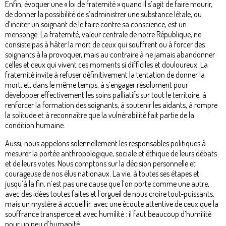
Enfin, évoquer une « loi de fraternité » quand il s’agit de faire mourir,
de donner la possibilité de s’administrer une substance létale, ou
d’inciter un soignant de le faire contre sa conscience, est un
mensonge. La fraternité, valeur centrale de notre République, ne
consiste pas à hâter la mort de ceux qui souffrent ou à forcer des
soignants à la provoquer, mais au contraire à ne jamais abandonner
celles et ceux qui vivent ces moments si difficiles et douloureux. La
fraternité invite à refuser définitivement la tentation de donner la
mort, et, dans le même temps, à s’engager résolument pour
développer effectivement les soins palliatifs sur tout le territoire, à
renforcer la formation des soignants, à soutenir les aidants, à rompre
la solitude et à reconnaître que la vulnérabilité fait partie de la
condition humaine.
Aussi, nous appelons solennellement les responsables politiques à
mesurer la portée anthropologique, sociale et éthique de leurs débats
et de leurs votes. Nous comptons sur la décision personnelle et
courageuse de nos élus nationaux. La vie, à toutes ses étapes et
jusqu’à la fin, n’est pas une cause que l’on porte comme une autre,
avec des idées toutes faites et l’orgueil de nous croire tout-puissants,
mais un mystère à accueillir, avec une écoute attentive de ceux que la
souffrance transperce et avec humilité : il faut beaucoup d’humilité
pour un peu d’humanité.