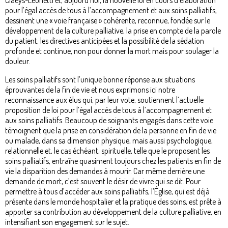
pour l’égal accès de tous à l’accompagnement et aux soins palliatifs,
dessinent une « voie française » cohérente, reconnue, fondée sur le
développement de la culture palliative, la prise en compte de la parole
du patient, les directives anticipées et la possibilité de la sédation
profonde et continue, non pour donner la mort mais pour soulager la
douleur.
Les soins palliatifs sont l’unique bonne réponse aux situations
éprouvantes de la fin de vie et nous exprimons ici notre
reconnaissance aux élus qui, par leur vote, soutiennent l’actuelle
proposition de loi pour l’égal accès de tous à l’accompagnement et
aux soins palliatifs. Beaucoup de soignants engagés dans cette voie
témoignent que la prise en considération de la personne en fin de vie
ou malade, dans sa dimension physique, mais aussi psychologique,
relationnelle et, le cas échéant, spirituelle, telle que le proposent les
soins palliatifs, entraîne quasiment toujours chez les patients en fin de
vie la disparition des demandes à mourir. Car même derrière une
demande de mort, c’est souvent le désir de vivre qui se dit. Pour
permettre à tous d’accéder aux soins palliatifs, l’Église, qui est déjà
présente dans le monde hospitalier et la pratique des soins, est prête à
apporter sa contribution au développement de la culture palliative, en
intensifiant son engagement sur le sujet.