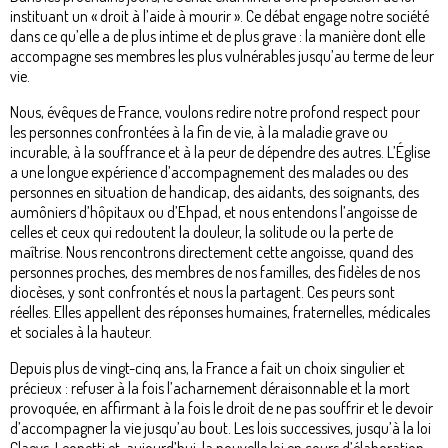
instituant un « droit à l’aide à mourir ». Ce débat engage notre société
dans ce qu’elle a de plus intime et de plus grave : la manière dont elle
accompagne ses membres les plus vulnérables jusqu’au terme de leur
vie.
Nous, évêques de France, voulons redire notre profond respect pour
les personnes confrontées à la fin de vie, à la maladie grave ou
incurable, à la souffrance et à la peur de dépendre des autres. L’Église
a une longue expérience d’accompagnement des malades ou des
personnes en situation de handicap, des aidants, des soignants, des
aumôniers d’hôpitaux ou d’Ehpad, et nous entendons l’angoisse de
celles et ceux qui redoutent la douleur, la solitude ou la perte de
maîtrise. Nous rencontrons directement cette angoisse, quand des
personnes proches, des membres de nos familles, des fidèles de nos
diocèses, y sont confrontés et nous la partagent. Ces peurs sont
réelles. Elles appellent des réponses humaines, fraternelles, médicales
et sociales à la hauteur.
Depuis plus de vingt-cinq ans, la France a fait un choix singulier et
précieux : refuser à la fois l’acharnement déraisonnable et la mort
provoquée, en affirmant à la fois le droit de ne pas souffrir et le devoir
d’accompagner la vie jusqu’au bout. Les lois successives, jusqu’à la loi
Claeys-Leonetti et, aujourd’hui, la nouvelle loi en cours d’élaboration