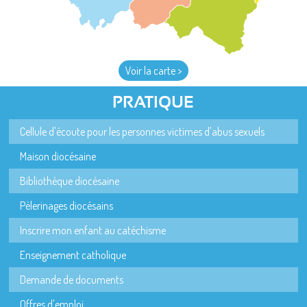
Voir la carte >
PRATIQUE
Cellule d'écoute pour les personnes victimes d'abus sexuels
Maison diocésaine
Bibliothèque diocésaine
Pèlerinages diocésains
Inscrire mon enfant au catéchisme
Enseignement catholique
Demande de documents
Offres d'emploi