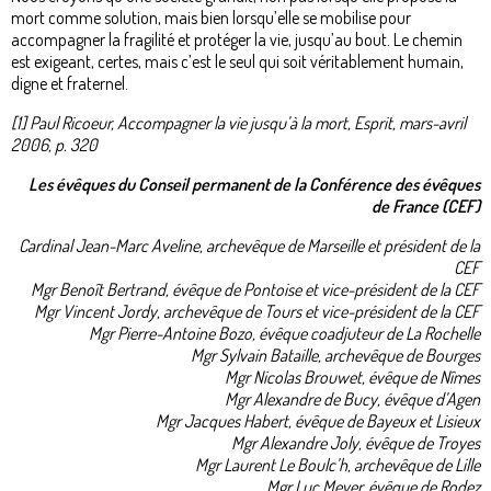
mort comme solution, mais bien lorsqu’elle se mobilise pour
accompagner la fragilité et protéger la vie, jusqu’au bout. Le chemin
est exigeant, certes, mais c’est le seul qui soit véritablement humain,
digne et fraternel.
[1] Paul Ricoeur, Accompagner la vie jusqu’à la mort, Esprit, mars-avril
2006, p. 320
Les évêques du Conseil permanent de la Conférence des évêques
de France (CEF)
Cardinal Jean-Marc Aveline, archevêque de Marseille et président de la
CEF
Mgr Benoît Bertrand, évêque de Pontoise et vice-président de la CEF
Mgr Vincent Jordy, archevêque de Tours et vice-président de la CEF
Mgr Pierre-Antoine Bozo, évêque coadjuteur de La Rochelle
Mgr Sylvain Bataille, archevêque de Bourges
Mgr Nicolas Brouwet, évêque de Nîmes
Mgr Alexandre de Bucy, évêque d’Agen
Mgr Jacques Habert, évêque de Bayeux et Lisieux
Mgr Alexandre Joly, évêque de Troyes
Mgr Laurent Le Boulc’h, archevêque de Lille
Mgr Luc Meyer, évêque de Rodez