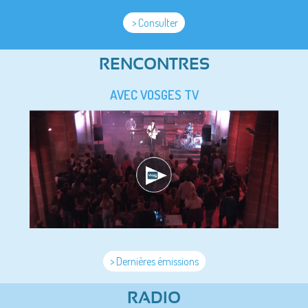
> Consulter
RENCONTRES
AVEC VOSGES TV
> Dernières émissions
RADIO