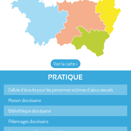
Voir la carte >
PRATIQUE
Cellule d'écoute pour les personnes victimes d'abus sexuels
Maison diocésaine
Bibliothèque diocésaine
Pèlerinages diocésains