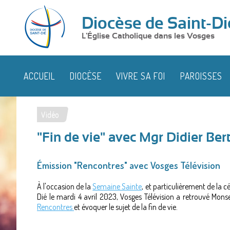
Diocèse de Saint-Di
L'Église Catholique dans les Vosges
ACCUEIL
DIOCÈSE
VIVRE SA FOI
PAROISSES
Vidéo
Vous
"Fin de vie" avec Mgr Didier Bert
êtes
ici
Émission "Rencontres" avec Vosges Télévision
À l'occasion de la
Semaine Sainte
, et particulièrement de la 
Dié le mardi 4 avril 2023, Vosges Télévision a retrouvé Mon
Rencontres
et évoquer le sujet de la fin de vie.