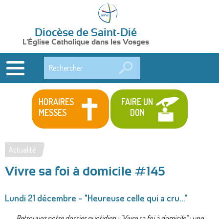
Diocèse de Saint-Dié
L'Église Catholique dans les Vosges
Rechercher
HORAIRES
FAIRE UN
MESSES
DON
Actualité
Vous
Vivre sa foi à domicile #145
êtes
ici
Lundi 21 décembre – "Heureuse celle qui a cru..."
Retrouvez notre dossier quotidien : "Vivre sa foi à domicile" : une