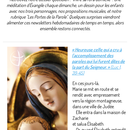
méditation d'Évangile chaque dimanche, un dessin pour les enfants
avec nos trois personnages, nos propositions musicales, et notre
rubrique "Les Portes de la Parole". Quelques surprises viendront
alimenter ces newsletters hebdomadaires de temps en temps, alors
ensemble restons connectés.
« Heureuse celle qui a cru à
l'accomplissement des
paroles qui lui furent dites de
la part du Seigneur. »
(Luc 1,
39-45)
En ces jours-là,
Marie se mit en route et se
rendit avec empressement
vers la région montagneuse,
dans une ville de Judée.
Elle entra dans la maison de
Zacharie
et salua Élisabeth.
Or, quand Élisabeth entendit