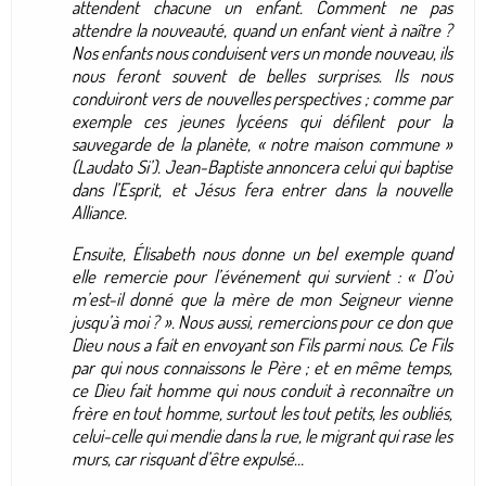
attendent chacune un enfant. Comment ne pas
attendre la nouveauté, quand un enfant vient à naître ?
Nos enfants nous conduisent vers un monde nouveau, ils
nous feront souvent de belles surprises. Ils nous
conduiront vers de nouvelles perspectives ; comme par
exemple ces jeunes lycéens qui défilent pour la
sauvegarde de la planète, « notre maison commune »
(Laudato Si’). Jean-Baptiste annoncera celui qui baptise
dans l’Esprit, et Jésus fera entrer dans la nouvelle
Alliance.
Ensuite, Élisabeth nous donne un bel exemple quand
elle remercie pour l’événement qui survient : « D’où
m’est-il donné que la mère de mon Seigneur vienne
jusqu’à moi ? ». Nous aussi, remercions pour ce don que
Dieu nous a fait en envoyant son Fils parmi nous. Ce Fils
par qui nous connaissons le Père ; et en même temps,
ce Dieu fait homme qui nous conduit à reconnaître un
frère en tout homme, surtout les tout petits, les oubliés,
celui-celle qui mendie dans la rue, le migrant qui rase les
murs, car risquant d’être expulsé…