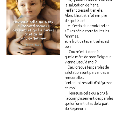
la salutation de Marie,
l’enfant tressaillit en elle.
Alors, Élisabeth fut remplie
d’Esprit Saint,
et s’écria d’une voix forte :
« Tu es bénie entre toutes les
femmes,
et le fruit de tes entrailles est
béni.
D’où m’est-il donné
que la mère de mon Seigneur
vienne jusqu’à moi ?
Car, lorsque tes paroles de
salutation sont parvenues à
mes oreilles,
l’enfant a tressailli d’allégresse
en moi.
Heureuse celle qui a cru à
l’accomplissement des paroles
qui lui furent dites de la part
du Seigneur. »