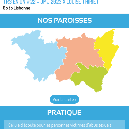
TR3 EN UN #22 – JMJ 2023 X LOUISE THIRIET
Go to Lisbonne
NOS PAROISSES
Voir la carte >
PRATIQUE
Cellule d'écoute pour les personnes victimes d'abus sexuels