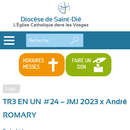
Diocèse de Saint-Dié
L'Église Catholique dans les Vosges
Rechercher
HORAIRES
FAIRE UN
MESSES
DON
Vidéo
Vous
TR3 EN UN #24 – JMJ 2023 x André
êtes
ici
ROMARY