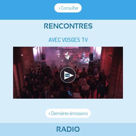
> Consulter
RENCONTRES
AVEC VOSGES TV
> Dernières émissions
RADIO