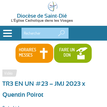
Diocèse de Saint-Dié
L'Église Catholique dans les Vosges
Rechercher
HORAIRES
FAIRE UN
MESSES
DON
Vidéo
Vous
TR3 EN UN #23 – JMJ 2023 x
êtes
ici
Quentin Poirot