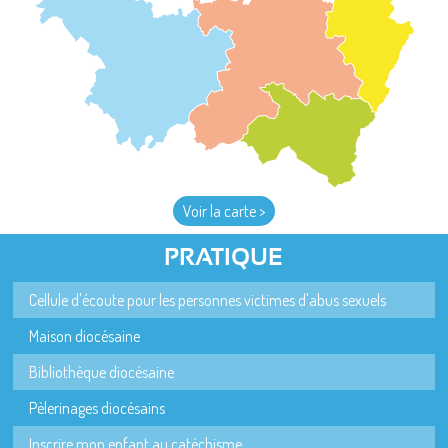
Voir la carte >
PRATIQUE
Cellule d'écoute pour les personnes victimes d'abus sexuels
Maison diocésaine
Bibliothèque diocésaine
Pèlerinages diocésains
Inscrire mon enfant au catéchisme