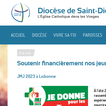
Diocèse de Saint-Di
L'Église Catholique dans les Vosges
ACCUEIL
DIOCÈSE
VIVRE SA FOI
PAROISSES
A la une
Vous
Soutenir financièrement nos jeu
êtes
ici
JMJ 2023 à Lisbonne
À l’été
rassemb
expérie
nourrira