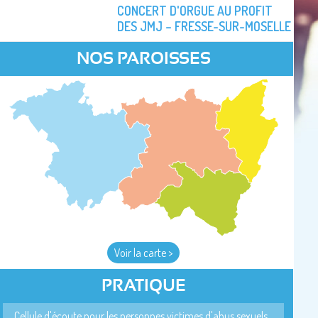
CONCERT D'ORGUE AU PROFIT
DES JMJ – FRESSE-SUR-MOSELLE
NOS PAROISSES
Voir la carte >
PRATIQUE
Cellule d'écoute pour les personnes victimes d'abus sexuels