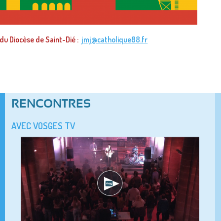
 du Diocèse de Saint-Dié :
jmj@catholique88.fr
RENCONTRES
AVEC VOSGES TV