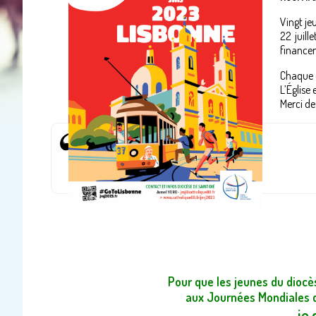
Vingt je
22 juill
finance
Chaque d
L’Église
Merci de
Pour que les jeunes du dioc
aux Journées Mondiales 
je