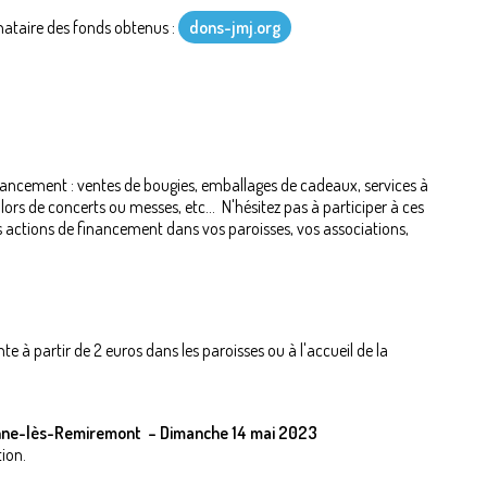
inataire des fonds obtenus :
dons-jmj.org
nancement : ventes de bougies, emballages de cadeaux, services à
 lors de concerts ou messes, etc... N'hésitez pas à participer à ces
 actions de financement dans vos paroisses, vos associations,
e à partir de 2 euros dans les paroisses ou à l'accueil de la
ienne-lès-Remiremont – Dimanche 14 mai 2023
ion.