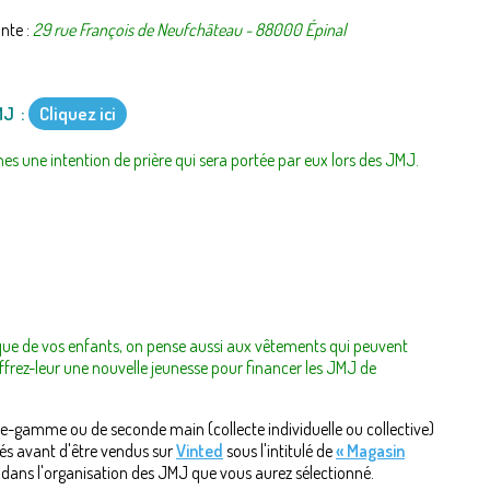
nte :
29 rue François de Neufchâteau - 88000 Épinal
MJ :
Cliquez ici
 une intention de prière qui sera portée par eux lors des JMJ.
as que de vos enfants, on pense aussi aux vêtements qui peuvent
offrez-leur une nouvelle jeunesse pour financer les JMJ de
-gamme ou de seconde main (collecte individuelle ou collective)
riés avant d'être vendus sur
Vinted
sous l'intitulé de
« Magasin
gé dans l'organisation des JMJ que vous aurez sélectionné.