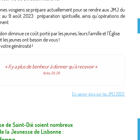
unes vosgiens se prépare actuellement pour se rendre aux JMJ du
et au 9 août 2023 : préparation spirituelle, ainsi qu'opérations de
ment.
on diminue ce coût porté par les jeunes, leurs famille et l'Église.
 et les jeunes ont besoin de vous !
 votre générosité !
« Il y a plus de bonheur à donner qu’à recevoir »
Actes 20, 26
En savoir plus sur les JMJ 2023
èse de Saint-Dié soient nombreux
de la Jeunesse de Lisbonne :
 donne