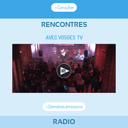
> Consulter
RENCONTRES
AVEC VOSGES TV
> Dernières émissions
RADIO