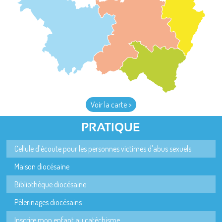
Voir la carte >
PRATIQUE
Cellule d'écoute pour les personnes victimes d'abus sexuels
Maison diocésaine
Bibliothèque diocésaine
Pèlerinages diocésains
Inscrire mon enfant au catéchisme