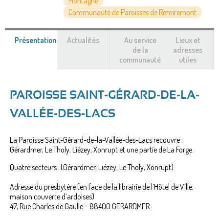
Montagne
Communauté de Paroisses de Remiremont
Présentation
(onglet
Actualités
Au service
Lieux et
actif)
de la
adresses
communauté
utiles
PAROISSE SAINT-GÉRARD-DE-LA-
VALLÉE-DES-LACS
La Paroisse Saint-Gérard-de-la-Vallée-des-Lacs recouvre :
Gérardmer, Le Tholy, Liézey, Xonrupt et une partie de La Forge.
Quatre secteurs : (Gérardmer, Liézey, Le Tholy, Xonrupt)
Adresse du presbytère (en face de la librairie de l’Hôtel de Ville,
maison couverte d’ardoises)
47, Rue Charles de Gaulle – 88400 GERARDMER