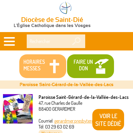
Diocèse de Saint-Dié
L'Église Catholique dans les Vosges
Rechercher
HORAIRES
FAIRE UN
MESSES
DON
Paroisse Saint-Gérard-de-la-Vallée-des-Lacs
Paroisse Saint-Gérard-de-la-Vallée-des-Lacs
47, rue Charles de Gaulle
Vous
88400
GERARDMER
VOIR LE
êtes
Courriel:
gerardmer.presbytere@akeonet.com
SITE DÉDIÉ
Tél:
03 29 63 02 69
ici