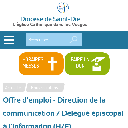
Diocèse de Saint-Dié
L'Église Catholique dans les Vosges
Rechercher
HORAIRES
FAIRE UN
MESSES
DON
Actualité
Nous recrutons !
Vous
Offre d'emploi - Direction de la
êtes
ici
communication / Délégué épiscopal
à l'information (H/F)