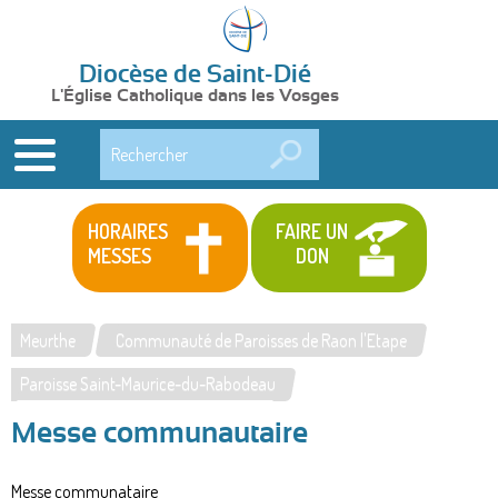
Diocèse de Saint-Dié
L'Église Catholique dans les Vosges
Rechercher
HORAIRES
FAIRE UN
MESSES
DON
Meurthe
Communauté de Paroisses de Raon l'Etape
Vous
Paroisse Saint-Maurice-du-Rabodeau
êtes
Messe communautaire
ici
Messe communataire