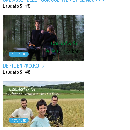
Laudato Si' #9
ACTUALITÉ
DE FIL EN /KƆ.KƆT/
Laudato Si' #8
ACTUALITÉ