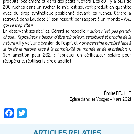
produits localement et dans des petits ruchers. Dès qu’il y a plus de
200 ruches dans un rucher, le miel est souvent produit en quantité
avec du sirop synthétique positionné devant les ruches. Gérard a
retrouvé dans Laudato Si’ son ressenti par rapport à un monde
« fou,
qui va trop vite ».
En observant ses abeilles, Gérard se rappelle
« qu’on n’est pas grand-
chose… l’apiculteur a besoin d’être minutieux, sensibilisé et proche de la
nature ».
Il y voit une évasion de l’esprit et
« une certaine humilité face à
la loi de la nature, face à la complexité du monde et de la création ».
Son ambition pour 2021 : fabriquer un cérificateur solaire pour
récupérer et réutiliser la cire d’abeille !
Émilie FEUILLÉ
Église dans les Vosges – Mars 2021
Facebook
Twitter
ARTICLES RELATIFS