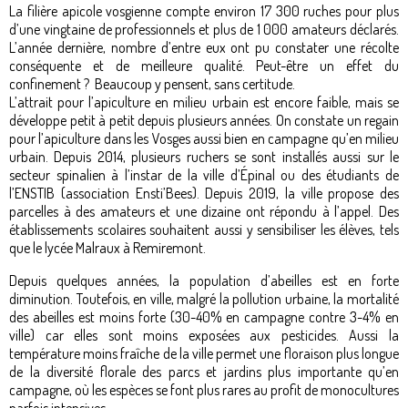
La filière apicole vosgienne compte environ 17 300 ruches pour plus
d’une vingtaine de professionnels et plus de 1 000 amateurs déclarés.
L’année dernière, nombre d’entre eux ont pu constater une récolte
conséquente et de meilleure qualité. Peut-être un effet du
confinement ? Beaucoup y pensent, sans certitude.
L’attrait pour l’apiculture en milieu urbain est encore faible, mais se
développe petit à petit depuis plusieurs années. On constate un regain
pour l’apiculture dans les Vosges aussi bien en campagne qu’en milieu
urbain. Depuis 2014, plusieurs ruchers se sont installés aussi sur le
secteur spinalien à l’instar de la ville d’Épinal ou des étudiants de
l’ENSTIB (association Ensti’Bees). Depuis 2019, la ville propose des
parcelles à des amateurs et une dizaine ont répondu à l’appel. Des
établissements scolaires souhaitent aussi y sensibiliser les élèves, tels
que le lycée Malraux à Remiremont.
Depuis quelques années, la population d’abeilles est en forte
diminution. Toutefois, en ville, malgré la pollution urbaine, la mortalité
des abeilles est moins forte (30-40% en campagne contre 3-4% en
ville) car elles sont moins exposées aux pesticides. Aussi la
température moins fraîche de la ville permet une floraison plus longue
de la diversité florale des parcs et jardins plus importante qu’en
campagne, où les espèces se font plus rares au profit de monocultures
parfois intensives.