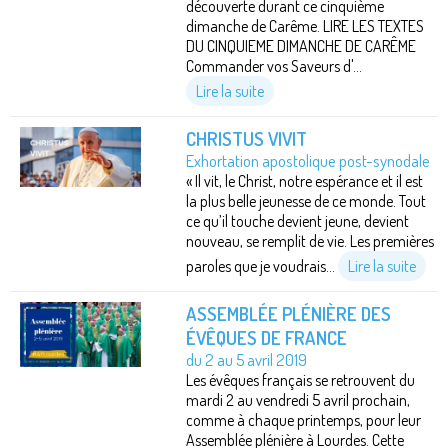
découverte durant ce cinquième
dimanche de Carême. LIRE LES TEXTES
DU CINQUIEME DIMANCHE DE CARÊME
Commander vos Saveurs d'...
Lire la suite
CHRISTUS VIVIT
Exhortation apostolique post-synodale
« Il vit, le Christ, notre espérance et il est
la plus belle jeunesse de ce monde. Tout
ce qu’il touche devient jeune, devient
nouveau, se remplit de vie. Les premières
paroles que je voudrais...
Lire la suite
ASSEMBLÉE PLÉNIÈRE DES
ÉVÊQUES DE FRANCE
du 2 au 5 avril 2019
Les évêques français se retrouvent du
mardi 2 au vendredi 5 avril prochain,
comme à chaque printemps, pour leur
Assemblée plénière à Lourdes. Cette