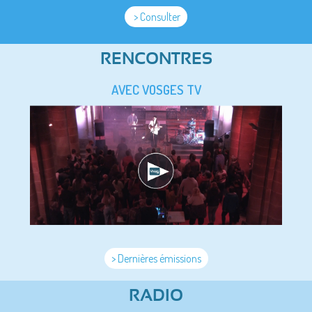
> Consulter
RENCONTRES
AVEC VOSGES TV
> Dernières émissions
RADIO