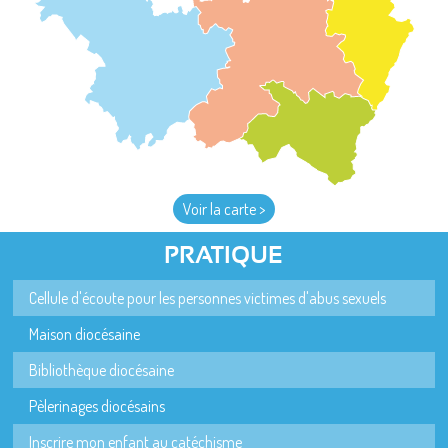
Voir la carte >
PRATIQUE
Cellule d'écoute pour les personnes victimes d'abus sexuels
Maison diocésaine
Bibliothèque diocésaine
Pèlerinages diocésains
Inscrire mon enfant au catéchisme