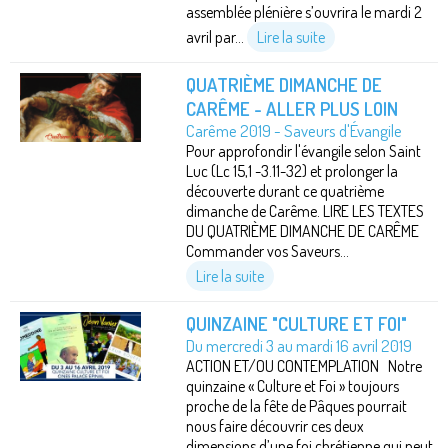
assemblée plénière s’ouvrira le mardi 2
avril par...
Lire la suite
QUATRIÈME DIMANCHE DE
CARÊME - ALLER PLUS LOIN
Carême 2019 - Saveurs d'Évangile
Pour approfondir l'évangile selon Saint
Luc (Lc 15,1 -3.11-32) et prolonger la
découverte durant ce quatrième
dimanche de Carême. LIRE LES TEXTES
DU QUATRIÈME DIMANCHE DE CARÊME
Commander vos Saveurs...
Lire la suite
QUINZAINE "CULTURE ET FOI"
Du mercredi 3 au mardi 16 avril 2019
ACTION ET/OU CONTEMPLATION Notre
quinzaine « Culture et Foi » toujours
proche de la fête de Pâques pourrait
nous faire découvrir ces deux
dimensions d’une foi chrétienne qui peut