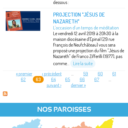
dessous :
PROJECTION "JÉSUS DE
NAZARETH"
L'occasion d'un temps de méditation
Le vendredi 12 avril 2019 à 20h30 à la
maison diocésaine d'Epinal (29 rue
François de Neufchâteau) vous sera
proposé une projection du film "Jésus de
Nazareth" de Franco Zifferilli (1977), pas
comme...
Lire la suite
« premier
‹ précédent
…
59
60
61
62
63
64
65
66
67
…
PAGES
suivant ›
dernier »
NOS PAROISSES