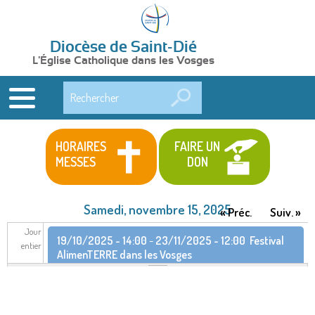
Diocèse de Saint-Dié
L'Église Catholique dans les Vosges
Rechercher
HORAIRES
FAIRE UN
MESSES
DON
Samedi, novembre 15, 2025
« Préc.
Suiv. »
Jour
19/10/2025 - 14:00
-
23/11/2025 - 12:00
Festival
entier
AlimenTERRE dans les Vosges