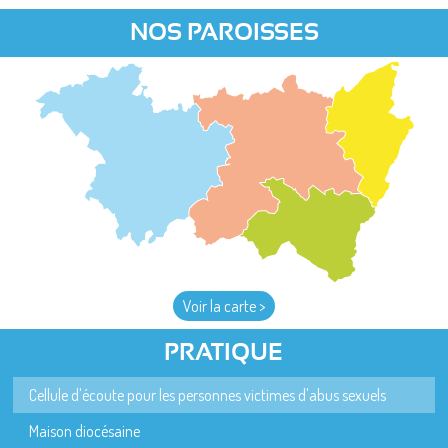
NOS PAROISSES
Voir la carte >
PRATIQUE
Cellule d'écoute pour les personnes victimes d'abus sexuels
Maison diocésaine