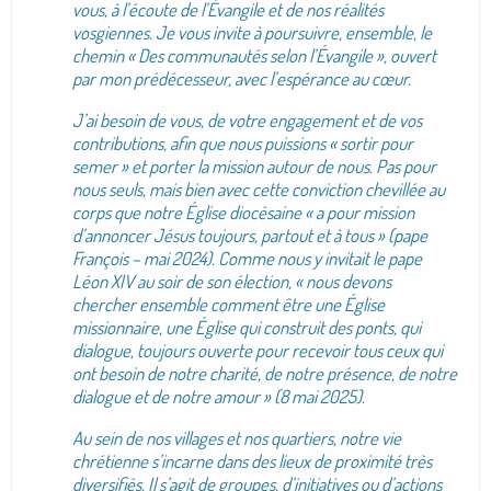
vous, à l’écoute de l’Évangile et de nos réalités
vosgiennes. Je vous invite à poursuivre, ensemble, le
chemin « Des communautés selon l’Évangile », ouvert
par mon prédécesseur, avec l’espérance au cœur.
J’ai besoin de vous, de votre engagement et de vos
contributions, afin que nous puissions « sortir pour
semer » et porter la mission autour de nous. Pas pour
nous seuls, mais bien avec cette conviction chevillée au
corps que notre Église diocésaine « a pour mission
d’annoncer Jésus toujours, partout et à tous » (pape
François – mai 2024). Comme nous y invitait le pape
Léon XIV au soir de son élection, « nous devons
chercher ensemble comment être une Église
missionnaire, une Église qui construit des ponts, qui
dialogue, toujours ouverte pour recevoir tous ceux qui
ont besoin de notre charité, de notre présence, de notre
dialogue et de notre amour » (8 mai 2025).
Au sein de nos villages et nos quartiers, notre vie
chrétienne s’incarne dans des lieux de proximité très
diversifiés. Il s’agit de groupes, d’initiatives ou d’actions