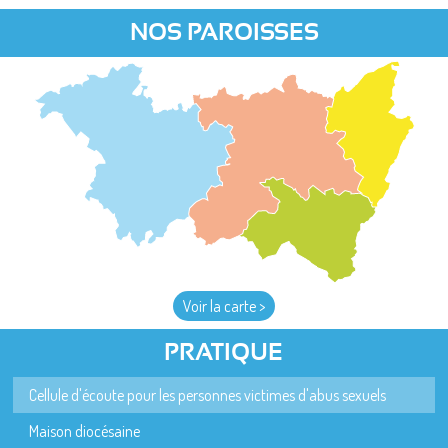
NOS PAROISSES
Voir la carte >
PRATIQUE
Cellule d'écoute pour les personnes victimes d'abus sexuels
Maison diocésaine