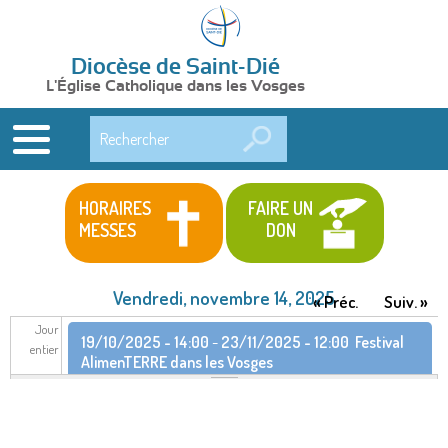
Diocèse de Saint-Dié
L'Église Catholique dans les Vosges
Rechercher
HORAIRES
FAIRE UN
MESSES
DON
Vendredi, novembre 14, 2025
« Préc.
Suiv. »
Jour
19/10/2025 - 14:00
-
23/11/2025 - 12:00
Festival
entier
AlimenTERRE dans les Vosges