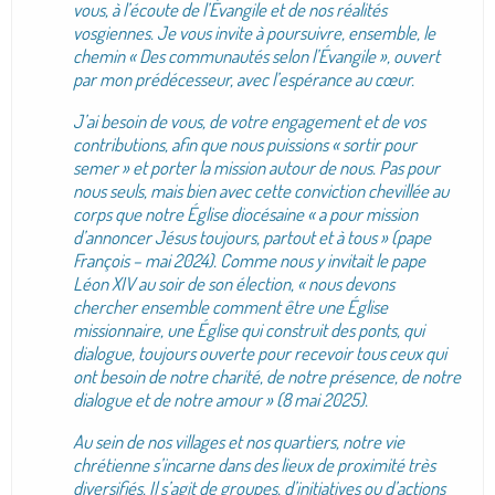
vous, à l’écoute de l’Évangile et de nos réalités
vosgiennes. Je vous invite à poursuivre, ensemble, le
chemin « Des communautés selon l’Évangile », ouvert
par mon prédécesseur, avec l’espérance au cœur.
J’ai besoin de vous, de votre engagement et de vos
contributions, afin que nous puissions « sortir pour
semer » et porter la mission autour de nous. Pas pour
nous seuls, mais bien avec cette conviction chevillée au
corps que notre Église diocésaine « a pour mission
d’annoncer Jésus toujours, partout et à tous » (pape
François – mai 2024). Comme nous y invitait le pape
Léon XIV au soir de son élection, « nous devons
chercher ensemble comment être une Église
missionnaire, une Église qui construit des ponts, qui
dialogue, toujours ouverte pour recevoir tous ceux qui
ont besoin de notre charité, de notre présence, de notre
dialogue et de notre amour » (8 mai 2025).
Au sein de nos villages et nos quartiers, notre vie
chrétienne s’incarne dans des lieux de proximité très
diversifiés. Il s’agit de groupes, d’initiatives ou d’actions