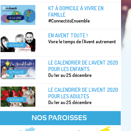
KT À DOMICILE À VIVRE EN
FAMILLE
A LA UNE
#ConnectésEnsemble
EN AVENT TOUTE !
Vivre le temps de l'Avent autrement
ACTUALITÉ
LE CALENDRIER DE L'AVENT 2020
POUR LES ENFANTS
ACTUALITÉ
Du 1er au 25 décembre
LE CALENDRIER DE L'AVENT 2020
POUR LES ADULTES
ACTUALITÉ
Du 1er au 25 décembre
NOS PAROISSES