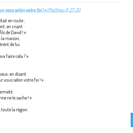
ur vous selon votre foi ! »
(Matthieu 9, 27-31)
ait en route ;
nt, en criant :
ils de David ! »
s la maison,
rent de lui,
ux faire cela ? »
 yeux, en disant :
r vous selon votre foi ! »
fermeté :
nne ne le sache ! »
s toute la région.