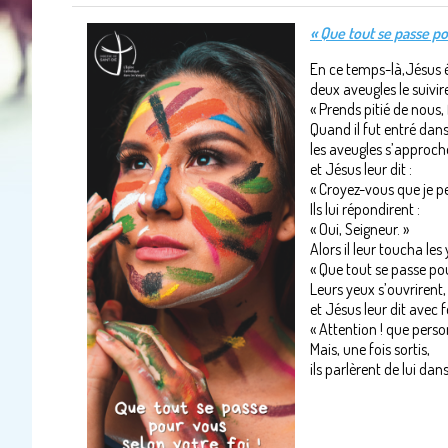
« Que tout se passe po
En ce temps-là,Jésus ét
deux aveugles le suivire
« Prends pitié de nous, f
Quand il fut entré dan
les aveugles s’approchè
et Jésus leur dit :
« Croyez-vous que je pe
Ils lui répondirent :
« Oui, Seigneur. »
Alors il leur toucha les
« Que tout se passe pou
Leurs yeux s’ouvrirent,
et Jésus leur dit avec 
« Attention ! que perso
Mais, une fois sortis,
ils parlèrent de lui dan