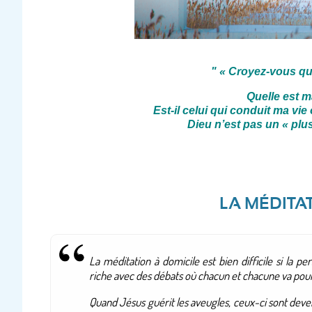
"
« Croyez-vous que
Quelle est m
Est-il celui qui conduit ma vi
Dieu n’est pas un « plus 
LA MÉDITA
La méditation à domicile est bien difficile si la p
riche avec des débats où chacun et chacune va pour
Quand Jésus guérit les aveugles, ceux-ci sont deven