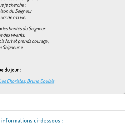
ue je cherche :
aison du Seigneur
ours de ma vie.
rai les bontés du Seigneur
re des vivants.
ois fort et prends courage ;
e Seigneur. »
e du jour :
Les Choristes, Bruno Coulais
s informations ci-dessous :