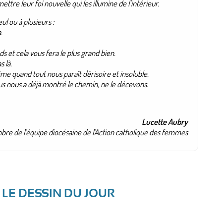
ettre leur foi nouvelle qui les illumine de l’intérieur.
ul ou à plusieurs :
.
ds et cela vous fera le plus grand bien.
 là.
e quand tout nous paraît dérisoire et insoluble.
us nous a déjà montré le chemin, ne le décevons.
Lucette Aubry
re de l'équipe diocésaine de l'Action catholique des femmes
- LE DESSIN DU JOUR