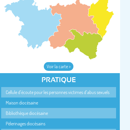
Voir la carte >
PRATIQUE
Cellule d'écoute pour les personnes victimes d'abus sexuels
Maison diocésaine
Bibliothèque diocésaine
Pèlerinages diocésains