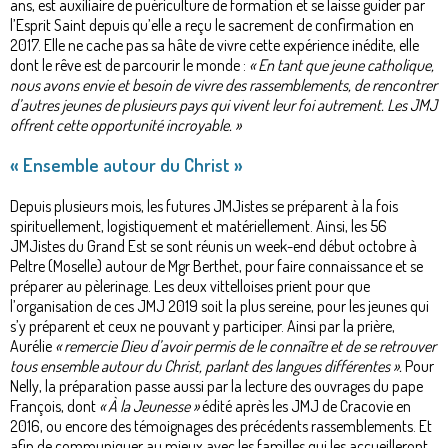
ans, est auxiliaire de puériculture de formation et se laisse guider par
l’Esprit Saint depuis qu’elle a reçu le sacrement de confirmation en
2017. Elle ne cache pas sa hâte de vivre cette expérience inédite, elle
dont le rêve est de parcourir le monde :
« En tant que jeune catholique,
nous avons envie et besoin de vivre des rassemblements, de rencontrer
d’autres jeunes de plusieurs pays qui vivent leur foi autrement. Les JMJ
offrent cette opportunité incroyable. »
« Ensemble autour du Christ »
Depuis plusieurs mois, les futures JMJistes se préparent à la fois
spirituellement, logistiquement et matériellement. Ainsi, les 56
JMJistes du Grand Est se sont réunis un week-end début octobre à
Peltre (Moselle) autour de Mgr Berthet, pour faire connaissance et se
préparer au pèlerinage. Les deux vittelloises prient pour que
l’organisation de ces JMJ 2019 soit la plus sereine, pour les jeunes qui
s’y préparent et ceux ne pouvant y participer. Ainsi par la prière,
Aurélie
« remercie Dieu d’avoir permis de le connaître et de se retrouver
tous ensemble autour du Christ, parlant des langues différentes ».
Pour
Nelly, la préparation passe aussi par la lecture des ouvrages du pape
François, dont
« À la Jeunesse »
édité après les JMJ de Cracovie en
2016, ou encore des témoignages des précédents rassemblements. Et
afin de communiquer au mieux avec les familles qui les accueilleront,