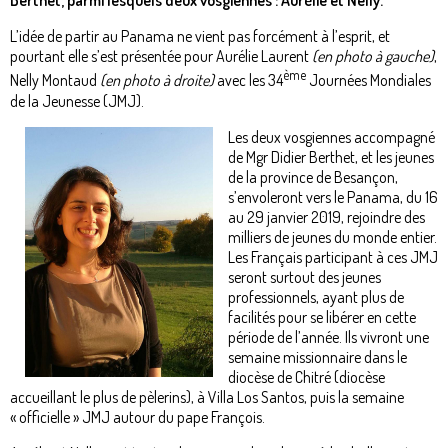
Berthet, parmi lesquels deux vosgiennes : Aurélie et Nelly.
L’idée de partir au Panama ne vient pas forcément à l’esprit, et
pourtant elle s’est présentée pour Aurélie Laurent
(en photo à gauche)
,
ème
Nelly Montaud
(en photo à droite)
avec les 34
Journées Mondiales
de la Jeunesse (JMJ).
Les deux vosgiennes accompagné
de Mgr Didier Berthet, et les jeunes
de la province de Besançon,
s’envoleront vers le Panama, du 16
au 29 janvier 2019, rejoindre des
milliers de jeunes du monde entier.
Les Français participant à ces JMJ
seront surtout des jeunes
professionnels, ayant plus de
facilités pour se libérer en cette
période de l’année. Ils vivront une
semaine missionnaire dans le
diocèse de Chitré (diocèse
accueillant le plus de pèlerins), à Villa Los Santos, puis la semaine
« officielle » JMJ autour du pape François.