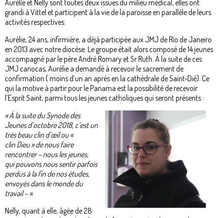
Aurélie et Nelly sont toutes deux issues du milieu médical, elles ont
grandi à Vittel et participent à la vie de la paroisse en parallèle de leurs
activités respectives.
Aurélie, 24 ans, infirmière, a déjà participée aux JMJ de Rio de Janeiro
en 2013 avec notre diocèse. Le groupe était alors composé de 14 jeunes
accompagné par le père André Romary et Sr Ruth. À la suite de ces
JMJ cariocas, Aurélie a demandé à recevoir le sacrement de
confirmation ( moins d’un an après en la cathédrale de Saint-Dié). Ce
qui la motive à partir pour le Panama est la possibilité de recevoir
l’Esprit Saint, parmi tous les jeunes catholiques qui seront présents :
« À la suite du Synode des
Jeunes d’octobre 2018, c’est un
très beau clin d’œil ou «
clin Dieu » de nous faire
rencontrer – nous les jeunes,
qui pouvons nous sentir parfois
perdus à la fin de nos études,
envoyés dans le monde du
travail – »
.
Nelly, quant à elle, âgée de 28