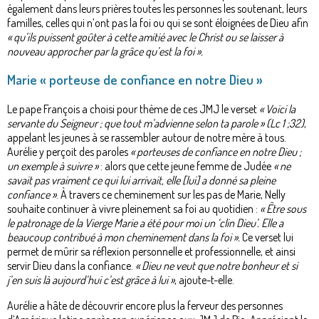
également dans leurs prières toutes les personnes les soutenant, leurs
familles, celles qui n’ont pas la foi ou qui se sont éloignées de Dieu afin
« qu’ils puissent goûter à cette amitié avec le Christ ou se laisser à
nouveau approcher par la grâce qu’est la foi ».
Marie « porteuse de confiance en notre Dieu »
Le pape François a choisi pour thème de ces JMJ le verset
« Voici la
servante du Seigneur ; que tout m’advienne selon ta parole » (Lc 1 ;32)
,
appelant les jeunes à se rassembler autour de notre mère à tous.
Aurélie y perçoit des paroles
« porteuses de confiance en notre Dieu ;
un exemple à suivre »
: alors que cette jeune femme de Judée
« ne
savait pas vraiment ce qui lui arrivait, elle [lui] a donné sa pleine
confiance »
. À travers ce cheminement sur les pas de Marie, Nelly
souhaite continuer à vivre pleinement sa foi au quotidien :
« Être sous
le patronage de la Vierge Marie a été pour moi un ‘clin Dieu’. Elle a
beaucoup contribué à mon cheminement dans la foi ».
Ce verset lui
permet de mûrir sa réflexion personnelle et professionnelle, et ainsi
servir Dieu dans la confiance.
« Dieu ne veut que notre bonheur et si
j’en suis là aujourd’hui c’est grâce à lui »
, ajoute-t-elle.
Aurélie a hâte de découvrir encore plus la ferveur des personnes