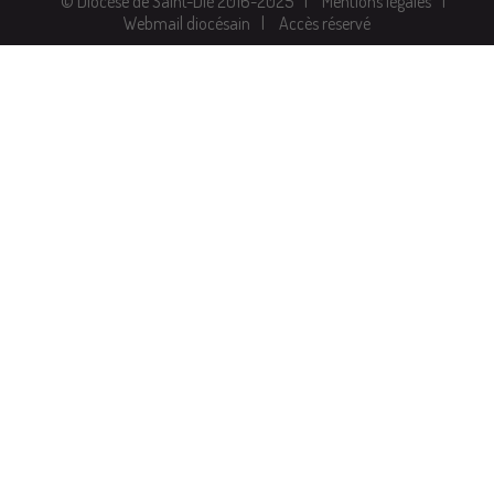
© Diocèse de Saint-Dié 2016-2025
Mentions légales
Webmail diocésain
Accès réservé