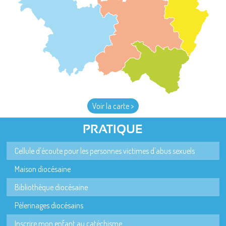
Voir la carte >
PRATIQUE
Cellule d'écoute pour les personnes victimes d'abus sexuels
Maison diocésaine
Bibliothèque diocésaine
Pèlerinages diocésains
Inscrire mon enfant au catéchisme