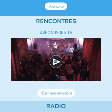
> Consulter
RENCONTRES
AVEC VOSGES TV
> Dernières émissions
RADIO