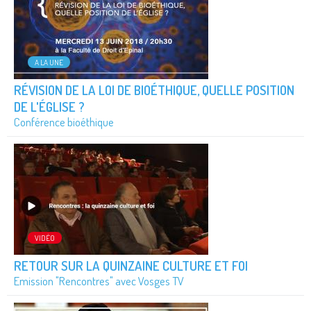
A LA UNE
RÉVISION DE LA LOI DE BIOÉTHIQUE, QUELLE POSITION
DE L'ÉGLISE ?
Conférence bioéthique
VIDÉO
RETOUR SUR LA QUINZAINE CULTURE ET FOI
Emission "Rencontres" avec Vosges TV