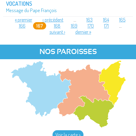
VOCATIONS
Message du Pape François
« premier
‹ précédent
…
163
164
165
166
167
168
169
170
171
…
PAGES
suivant ›
dernier »
NOS PAROISSES
Voir la carte >