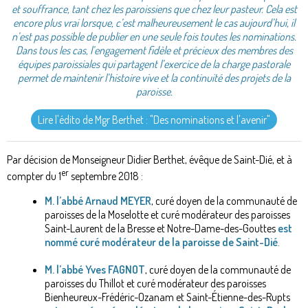
et souffrance, tant chez les paroissiens que chez leur pasteur. Cela est
encore plus vrai lorsque, c’est malheureusement le cas aujourd’hui, il
n’est pas possible de publier en une seule fois toutes les nominations.
Dans tous les cas, l’engagement fidèle et précieux des membres des
équipes paroissiales qui partagent l’exercice de la charge pastorale
permet de maintenir l’histoire vive et la continuité des projets de la
paroisse.
Lire l'édito de Mgr Berthet : "Des nominations et l'avenir"
Par décision de Monseigneur Didier Berthet, évêque de Saint-Dié, et à
er
compter du 1
septembre 2018 :
M. l’abbé Arnaud MEYER
, curé doyen de la communauté de
paroisses de la Moselotte et curé modérateur des paroisses
Saint-Laurent de la Bresse et Notre-Dame-des-Gouttes
est
nommé curé modérateur de la paroisse de Saint-Dié
.
M. l’abbé Yves FAGNOT
, curé doyen de la communauté de
paroisses du Thillot et curé modérateur des paroisses
Bienheureux-Frédéric-Ozanam et Saint-Étienne-des-Rupts