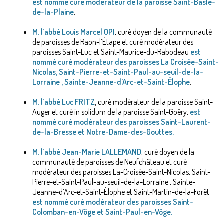
est nommé curé modérateur de la paroisse Saint-Basle-
de-la-Plaine
.
M. l’abbé Louis Marcel OPI
, curé doyen de la communauté
de paroisses de Raon-l’Étape et curé modérateur des
paroisses Saint-Luc et Saint-Maurice-du-Rabodeau
est
nommé curé modérateur des paroisses La Croisée-Saint-
Nicolas, Saint-Pierre-et-Saint-Paul-au-seuil-de-la-
Lorraine , Sainte-Jeanne-d’Arc-et-Saint-Élophe
.
M. l’abbé Luc FRITZ
,
curé modérateur de la paroisse Saint-
Auger et curé in solidum de la paroisse Saint-Goëry,
est
nommé curé modérateur des paroisses Saint-Laurent-
de-la-Bresse et Notre-Dame-des-Gouttes.
M. l’abbé Jean-Marie LALLEMAND
, curé doyen de la
communauté de paroisses de Neufchâteau et curé
modérateur des paroisses La-Croisée-Saint-Nicolas, Saint-
Pierre-et-Saint-Paul-au-seuil-de-la-Lorraine , Sainte-
Jeanne-d’Arc-et-Saint-Élophe et Saint-Martin-de-la-Forêt
est nommé curé modérateur des paroisses Saint-
Colomban-en-Vôge et Saint-Paul-en-Vôge.