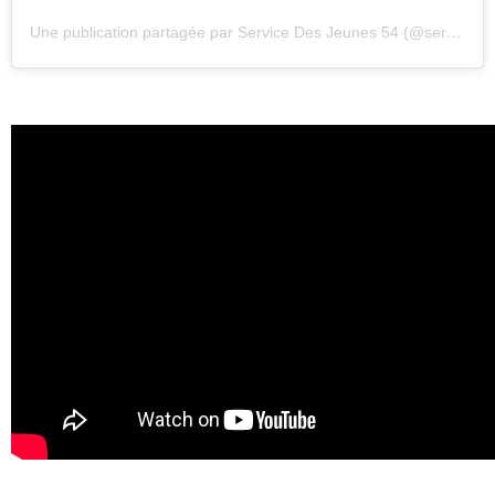
Une publication partagée par Service Des Jeunes 54 (@servicedesjeunes54)