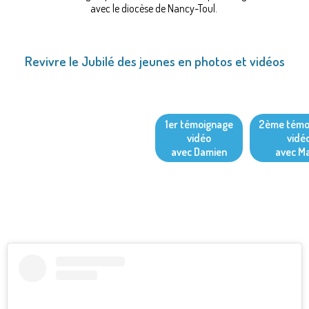
avec le diocèse de Nancy-Toul.
Revivre le Jubilé des jeunes en photos et vidéos
1er témoignage
2ème témo
vidéo
vidé
avec Damien
avec Ma