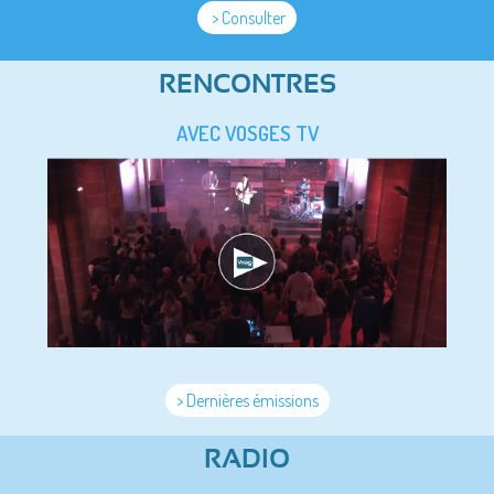
> Consulter
RENCONTRES
AVEC VOSGES TV
> Dernières émissions
RADIO