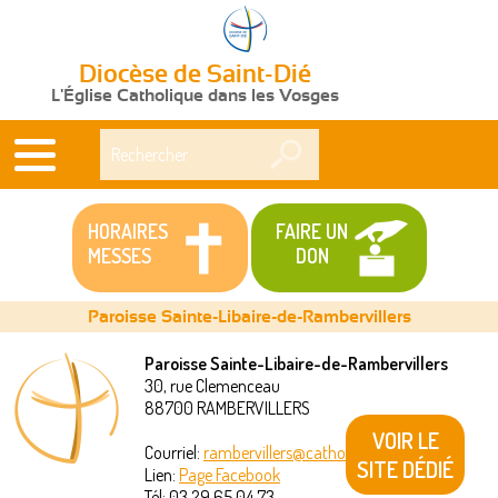
Diocèse de Saint-Dié
L'Église Catholique dans les Vosges
Rechercher
HORAIRES
FAIRE UN
MESSES
DON
Paroisse Sainte-Libaire-de-Rambervillers
Paroisse Sainte-Libaire-de-Rambervillers
30, rue Clemenceau
Vous
88700
RAMBERVILLERS
êtes
VOIR LE
Courriel:
rambervillers@catholique88.fr
SITE DÉDIÉ
Lien:
Page Facebook
ici
Tél:
03 29 65 04 73