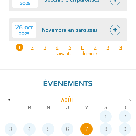
2025
26 oct
Novembre en paroisses
2025
1
2
3
4
5
6
7
8
9
…
suivant ›
dernier »
PAGES
ÉVENEMENTS
AOÛT
«
»
L
M
M
J
V
S
D
1
2
3
4
5
6
7
8
9