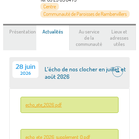
Centre
Communauté de Paroisses de Rambervillers
Présentation
Actualités
(onglet
Au service
Lieux et
actif)
de la
adresses
communauté
utiles
28 juin
L'écho de nos clocher en juillet et
2026
août 2026
echo_ete_2026.pdf
echo_ete_2026_supplement_0.pdf