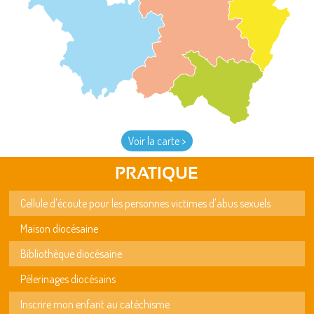
Voir la carte >
PRATIQUE
Cellule d'écoute pour les personnes victimes d'abus sexuels
Maison diocésaine
Bibliothèque diocésaine
Pèlerinages diocésains
Inscrire mon enfant au catéchisme