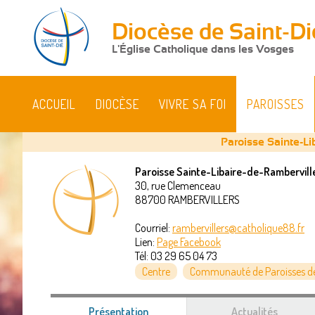
Diocèse de Saint-Di
L'Église Catholique dans les Vosges
ACCUEIL
DIOCÈSE
VIVRE SA FOI
PAROISSES
Paroisse Sainte-Li
Paroisse Sainte-Libaire-de-Rambervill
30, rue Clemenceau
Vous
88700
RAMBERVILLERS
êtes
Courriel:
rambervillers@catholique88.fr
Lien:
Page Facebook
ici
Tél:
03 29 65 04 73
Centre
Communauté de Paroisses de
Présentation
(onglet
Actualités