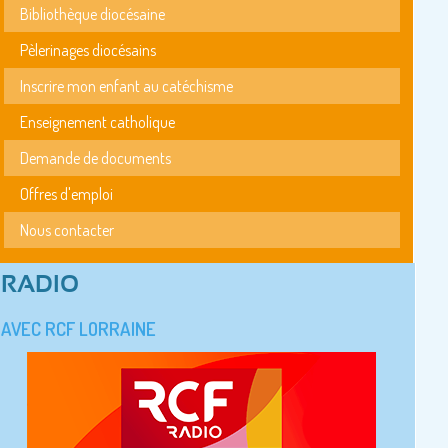
Bibliothèque diocésaine
Pèlerinages diocésains
Inscrire mon enfant au catéchisme
Enseignement catholique
Demande de documents
Offres d'emploi
Nous contacter
RADIO
AVEC RCF LORRAINE