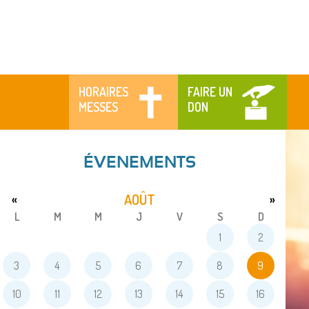
HORAIRES
FAIRE UN
MESSES
DON
ÉVENEMENTS
AOÛT
«
»
L
M
M
J
V
S
D
1
2
3
4
5
6
7
8
9
10
11
12
13
14
15
16