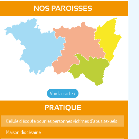
NOS PAROISSES
Voir la carte >
PRATIQUE
Cellule d'écoute pour les personnes victimes d'abus sexuels
Maison diocésaine