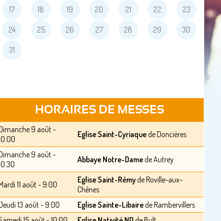
17
18
19
20
21
22
23
24
25
26
27
28
29
30
31
HORAIRES DE MESSES
Dimanche 9 août -
Eglise Saint-Cyriaque
de Doncières
10:00
Dimanche 9 août -
Abbaye Notre-Dame
de Autrey
10:30
Eglise Saint-Rémy
de Roville-aux-
Mardi 11 août - 9:00
Chênes
Jeudi 13 août - 9:00
Eglise Sainte-Libaire
de Rambervillers
Samedi 15 août - 10:00
Eglise Nativité ND
de Bult