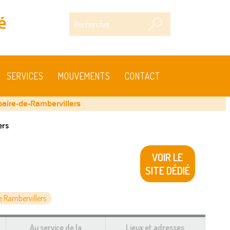
Rechercher
é
SERVICES
MOUVEMENTS
CONTACT
baire-de-Rambervillers
ers
VOIR LE
SITE DÉDIÉ
 Rambervillers
Au service de la
Lieux et adresses