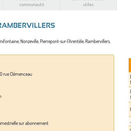
communauté
utiles
-RAMBERVILLERS
fontaine, Nonzeville, Pierrepont-sur-l'Arentèle, Rambervillers,
 30 rue Clémenceau
h
trimestrielle sur abonnement