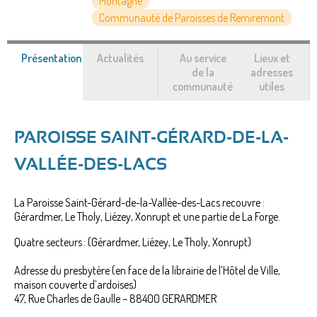
Montagne
Communauté de Paroisses de Remiremont
Présentation
(onglet
Actualités
Au service
Lieux et
actif)
de la
adresses
communauté
utiles
PAROISSE SAINT-GÉRARD-DE-LA-
VALLÉE-DES-LACS
La Paroisse Saint-Gérard-de-la-Vallée-des-Lacs recouvre :
Gérardmer, Le Tholy, Liézey, Xonrupt et une partie de La Forge.
Quatre secteurs : (Gérardmer, Liézey, Le Tholy, Xonrupt)
Adresse du presbytère (en face de la librairie de l’Hôtel de Ville,
maison couverte d’ardoises)
47, Rue Charles de Gaulle – 88400 GERARDMER