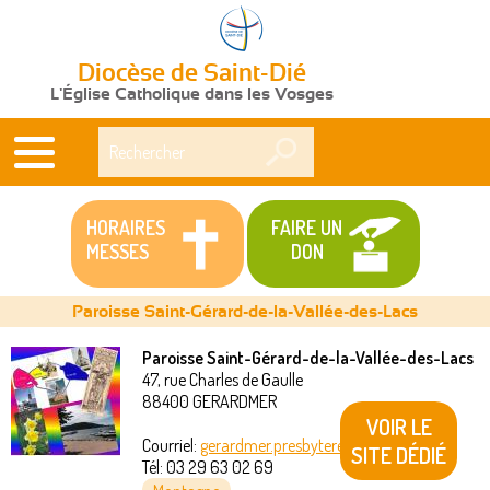
Diocèse de Saint-Dié
L'Église Catholique dans les Vosges
Rechercher
HORAIRES
FAIRE UN
MESSES
DON
Paroisse Saint-Gérard-de-la-Vallée-des-Lacs
Paroisse Saint-Gérard-de-la-Vallée-des-Lacs
47, rue Charles de Gaulle
Vous
88400
GERARDMER
VOIR LE
êtes
Courriel:
gerardmer.presbytere@akeonet.com
SITE DÉDIÉ
Tél:
03 29 63 02 69
ici