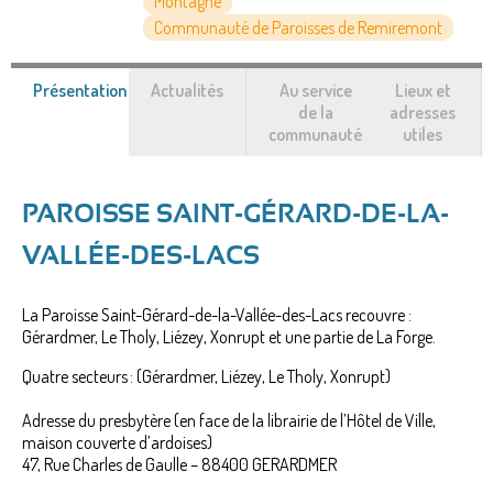
Montagne
Communauté de Paroisses de Remiremont
Présentation
(onglet
Actualités
Au service
Lieux et
actif)
de la
adresses
communauté
utiles
PAROISSE SAINT-GÉRARD-DE-LA-
VALLÉE-DES-LACS
La Paroisse Saint-Gérard-de-la-Vallée-des-Lacs recouvre :
Gérardmer, Le Tholy, Liézey, Xonrupt et une partie de La Forge.
Quatre secteurs : (Gérardmer, Liézey, Le Tholy, Xonrupt)
Adresse du presbytère (en face de la librairie de l’Hôtel de Ville,
maison couverte d’ardoises)
47, Rue Charles de Gaulle – 88400 GERARDMER