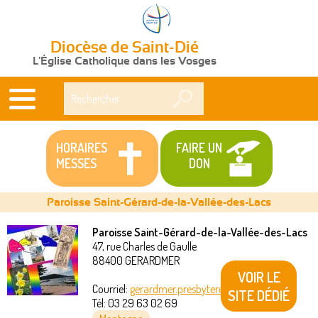
Diocèse de Saint-Dié
L'Église Catholique dans les Vosges
Rechercher
HORAIRES
FAIRE UN
MESSES
DON
Paroisse Saint-Gérard-de-la-Vallée-des-Lacs
Paroisse Saint-Gérard-de-la-Vallée-des-Lacs
47, rue Charles de Gaulle
Vous
88400
GERARDMER
VOIR LE
êtes
Courriel:
gerardmer.presbytere@akeonet.com
SITE DÉDIÉ
Tél:
03 29 63 02 69
ici