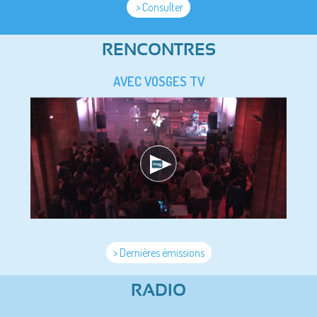
> Consulter
RENCONTRES
AVEC VOSGES TV
> Dernières émissions
RADIO