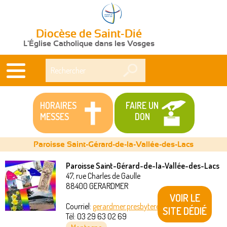
Diocèse de Saint-Dié
L'Église Catholique dans les Vosges
Rechercher
HORAIRES
FAIRE UN
MESSES
DON
Paroisse Saint-Gérard-de-la-Vallée-des-Lacs
Paroisse Saint-Gérard-de-la-Vallée-des-Lacs
47, rue Charles de Gaulle
Vous
88400
GERARDMER
VOIR LE
êtes
Courriel:
gerardmer.presbytere@akeonet.com
SITE DÉDIÉ
Tél:
03 29 63 02 69
ici