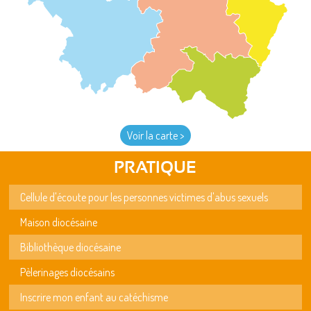
Voir la carte >
PRATIQUE
Cellule d'écoute pour les personnes victimes d'abus sexuels
Maison diocésaine
Bibliothèque diocésaine
Pèlerinages diocésains
Inscrire mon enfant au catéchisme