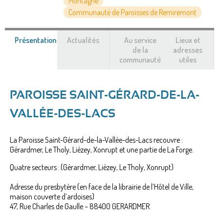
Montagne
Communauté de Paroisses de Remiremont
Présentation
(onglet
Actualités
Au service
Lieux et
actif)
de la
adresses
communauté
utiles
PAROISSE SAINT-GÉRARD-DE-LA-
VALLÉE-DES-LACS
La Paroisse Saint-Gérard-de-la-Vallée-des-Lacs recouvre :
Gérardmer, Le Tholy, Liézey, Xonrupt et une partie de La Forge.
Quatre secteurs : (Gérardmer, Liézey, Le Tholy, Xonrupt)
Adresse du presbytère (en face de la librairie de l’Hôtel de Ville,
maison couverte d’ardoises)
47, Rue Charles de Gaulle – 88400 GERARDMER