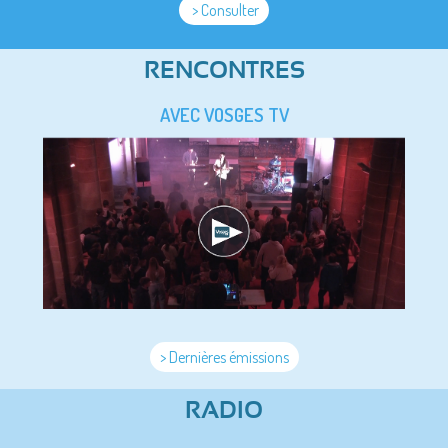
> Consulter
RENCONTRES
AVEC VOSGES TV
> Dernières émissions
RADIO