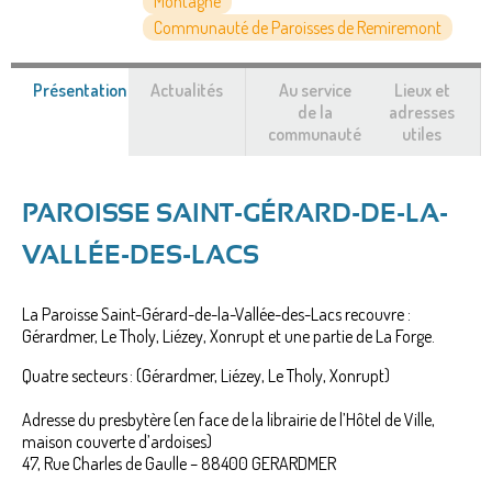
Montagne
Communauté de Paroisses de Remiremont
Présentation
(onglet
Actualités
Au service
Lieux et
actif)
de la
adresses
communauté
utiles
PAROISSE SAINT-GÉRARD-DE-LA-
VALLÉE-DES-LACS
La Paroisse Saint-Gérard-de-la-Vallée-des-Lacs recouvre :
Gérardmer, Le Tholy, Liézey, Xonrupt et une partie de La Forge.
Quatre secteurs : (Gérardmer, Liézey, Le Tholy, Xonrupt)
Adresse du presbytère (en face de la librairie de l’Hôtel de Ville,
maison couverte d’ardoises)
47, Rue Charles de Gaulle – 88400 GERARDMER