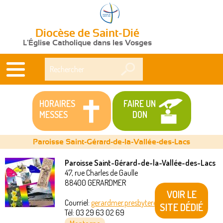
Diocèse de Saint-Dié
L'Église Catholique dans les Vosges
Rechercher
HORAIRES
FAIRE UN
MESSES
DON
Paroisse Saint-Gérard-de-la-Vallée-des-Lacs
Paroisse Saint-Gérard-de-la-Vallée-des-Lacs
47, rue Charles de Gaulle
Vous
88400
GERARDMER
VOIR LE
êtes
Courriel:
gerardmer.presbytere@akeonet.com
SITE DÉDIÉ
Tél:
03 29 63 02 69
ici