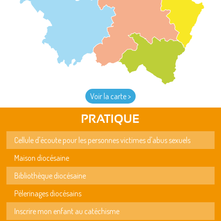
Voir la carte >
PRATIQUE
Cellule d'écoute pour les personnes victimes d'abus sexuels
Maison diocésaine
Bibliothèque diocésaine
Pèlerinages diocésains
Inscrire mon enfant au catéchisme