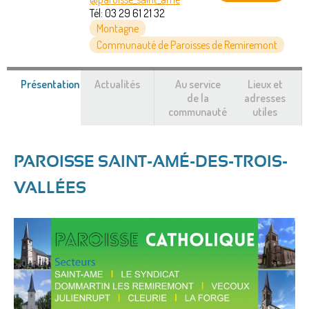
Tél:
03 29 61 21 32
Montagne
Communauté de Paroisses de Remiremont
Présentation
(onglet
Actualités
Au service
Lieux et
actif)
de la
adresses
communauté
utiles
PAROISSE SAINT-AMÉ-DES-TROIS-
VALLÉES