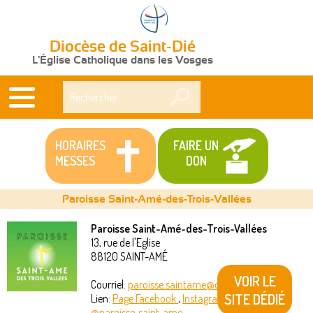
Diocèse de Saint-Dié
L'Église Catholique dans les Vosges
Rechercher
HORAIRES
FAIRE UN
MESSES
DON
Paroisse Saint-Amé-des-Trois-Vallées
Paroisse Saint-Amé-des-Trois-Vallées
13, rue de l'Eglise
Vous
88120
SAINT-AMÉ
êtes
VOIR LE
Courriel:
paroisse.saintame@orange.fr
SITE DÉDIÉ
Lien:
Page Facebook
,
Instagram
ici
@paroisse_saint_ame