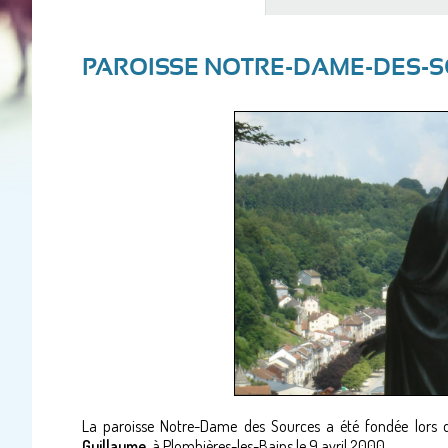
PAROISSE NOTRE-DAME-DES-
La paroisse Notre-Dame des Sources a été fondée lors 
Guillaume
, à Plombières-les-Bains le 9 avril 2000.