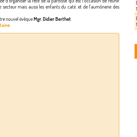
 d'organiser la fête de la paroisse qui est l'occasion de réunir
e secteur mais aussi les enfants du caté. et de l'aumônerie des
notre nouvel évêque
Mgr. Didier Berthet
.
taine.