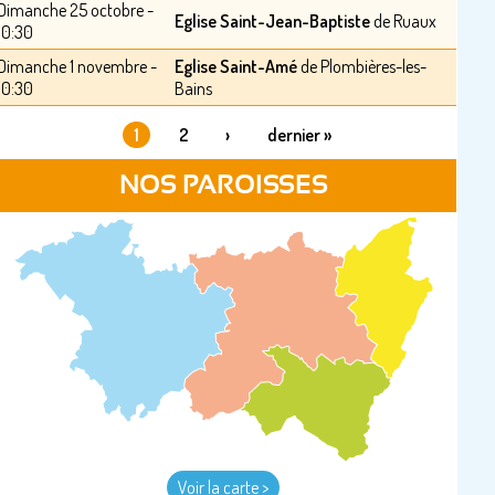
Dimanche 25 octobre -
Eglise Saint-Jean-Baptiste
de Ruaux
10:30
Dimanche 1 novembre -
Eglise Saint-Amé
de Plombières-les-
10:30
Bains
1
2
›
dernier »
PAGES
NOS PAROISSES
Voir la carte >