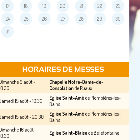
17
18
19
20
21
22
23
24
25
26
27
28
29
30
31
HORAIRES DE MESSES
Dimanche 9 août -
Chapelle Notre-Dame-de-
10:30
Consolation
de Ruaux
Eglise Saint-Amé
de Plombières-les-
Samedi 15 août - 10:30
Bains
Eglise Saint-Amé
de Plombières-les-
Samedi 15 août - 20:30
Bains
Dimanche 16 août -
Eglise Saint-Blaise
de Bellefontaine
10:30