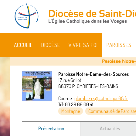
Diocèse de Saint-Di
L'Église Catholique dans les Vosges
ACCUEIL
DIOCÈSE
VIVRE SA FOI
PAROISSES
Paroisse Notre
Paroisse Notre-Dame-des-Sources
17, rue Grillot
Vous
88370
PLOMBIERES-LES-BAINS
êtes
Courriel:
plombieres@catholique88.fr
Tél:
03 29 66 00 41
ici
Montagne
Communauté de Paroisse
Présentation
(onglet
Actualités
actif)