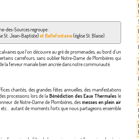
me-des-Sources regroupe :
se St. Jean-Baptiste)
et Bellefontaine
(église St. Blaise).
 calvaires que l'on découvre au gré de promenades, au bord d'un
à certains carrefours, sans oublier Notre-Dame de Plombières qui
de la ferveur mariale bien ancrée dans notre communauté.
ffices chantés, des grandes fêtes annuelles, des manifestations
 des processions lors de la
Bénédiction des Eaux Thermales
le
l'honneur de Notre-Dame de Plombières, des
messes en plein air
etc... autant de moments forts que nous partageons ensemble