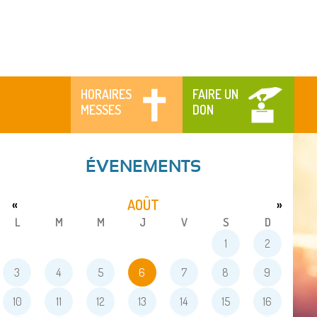
HORAIRES
FAIRE UN
MESSES
DON
ÉVENEMENTS
AOÛT
«
»
L
M
M
J
V
S
D
1
2
3
4
5
6
7
8
9
10
11
12
13
14
15
16