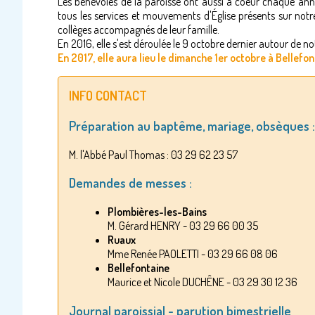
Les bénévoles de la paroisse ont aussi à coeur chaque année
tous les services et mouvements d'Église présents sur notr
collèges accompagnés de leur famille.
En 2016, elle s'est déroulée le 9 octobre dernier autour de 
En 2017, elle aura lieu le dimanche 1er octobre à Bellefon
INFO CONTACT
Préparation au baptême, mariage, obsèques :
M. l'Abbé Paul Thomas : 03 29 62 23 57
Demandes de messes :
Plombières-les-Bains
M. Gérard HENRY - 03 29 66 00 35
Ruaux
Mme Renée PAOLETTI - 03 29 66 08 06
Bellefontaine
Maurice et Nicole DUCHÊNE - 03 29 30 12 36
Journal paroissial - parution bimestrielle