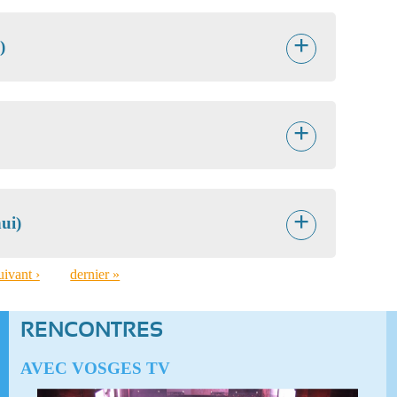
)
hui)
uivant ›
dernier »
RENCONTRES
AVEC VOSGES TV