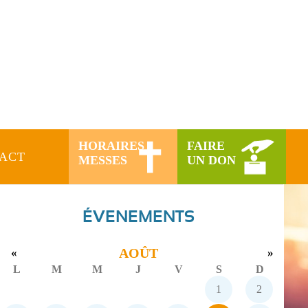
HORAIRES
FAIRE
ACT
MESSES
UN DON
ÉVENEMENTS
AOÛT
«
»
L
M
M
J
V
S
D
1
2