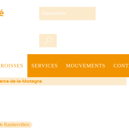
Rechercher
é
AROISSES
SERVICES
MOUVEMENTS
CONT
Dame-de-la-Mortagne
e Rambervillers