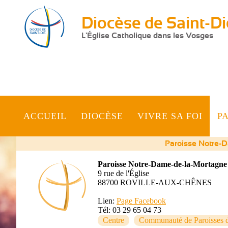
Diocèse de Saint-Di
L'Église Catholique dans les Vosges
ACCUEIL
DIOCÈSE
VIVRE SA FOI
P
Paroisse Notre-
Paroisse Notre-Dame-de-la-Mortagne
9 rue de l'Église
Vous
88700
ROVILLE-AUX-CHÊNES
êtes
Lien:
Page Facebook
Tél:
03 29 65 04 73
ici
Centre
Communauté de Paroisses d