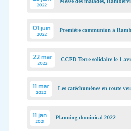
Messe des malades, Rambervill
2022
01 juin
Première communion à Ramber
2022
22 mar
CCFD Terre solidaire le 1 avr
2022
11 mar
Les catéchumènes en route ver
2022
11 jan
Planning dominical 2022
2021