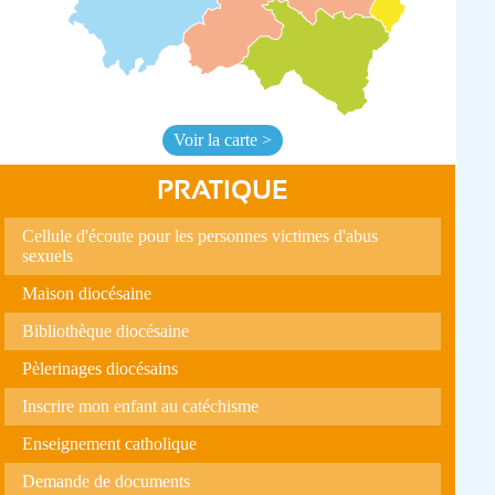
Voir la carte >
PRATIQUE
Cellule d'écoute pour les personnes victimes d'abus
sexuels
Maison diocésaine
Bibliothèque diocésaine
Pèlerinages diocésains
Inscrire mon enfant au catéchisme
Enseignement catholique
Demande de documents