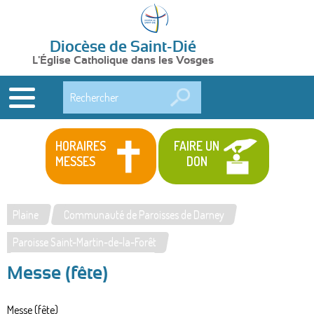
Diocèse de Saint-Dié
L'Église Catholique dans les Vosges
Rechercher
HORAIRES
FAIRE UN
MESSES
DON
Plaine
Communauté de Paroisses de Darney
Vous
Paroisse Saint-Martin-de-la-Forêt
êtes
Messe (fête)
ici
Messe (fête)