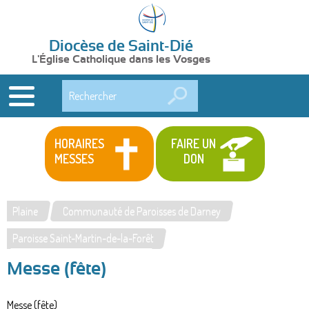
Diocèse de Saint-Dié
L'Église Catholique dans les Vosges
Rechercher
HORAIRES
FAIRE UN
MESSES
DON
Plaine
Communauté de Paroisses de Darney
Vous
Paroisse Saint-Martin-de-la-Forêt
êtes
Messe (fête)
ici
Messe (fête)