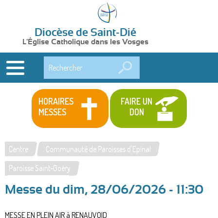
Diocèse de Saint-Dié
L'Église Catholique dans les Vosges
Rechercher
HORAIRES
FAIRE UN
MESSES
DON
Centre
Communauté de Paroisses d'Epinal
Vous
Paroisse Saint-Goëry
êtes
Messe du dim, 28/06/2026 - 11:30
ici
MESSE EN PLEIN AIR à RENAUVOID