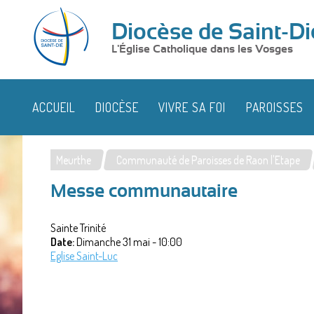
Diocèse de Saint-Di
L'Église Catholique dans les Vosges
ACCUEIL
DIOCÈSE
VIVRE SA FOI
PAROISSES
Meurthe
Communauté de Paroisses de Raon l'Etape
Vous
Messe communautaire
êtes
ici
Sainte Trinité
Date:
Dimanche 31 mai - 10:00
Eglise Saint-Luc