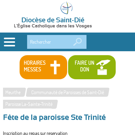
Diocèse de Saint-Dié
L'Église Catholique dans les Vosges
Rechercher
HORAIRES
FAIRE UN
MESSES
DON
Meurthe
Communauté de Paroisses de Saint-Dié
Vous
Paroisse La-Sainte-Trinité
êtes
Fête de la paroisse Ste Trinité
ici
Inscription au repas sur reservation