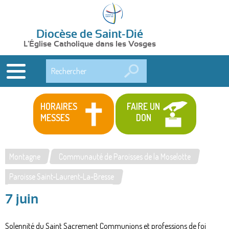
Diocèse de Saint-Dié
L'Église Catholique dans les Vosges
Rechercher
HORAIRES
FAIRE UN
MESSES
DON
Montagne
Communauté de Paroisses de la Moselotte
Vous
Paroisse Saint-Laurent-La-Bresse
êtes
7 juin
ici
Solennité du Saint Sacrement Communions et professions de foi