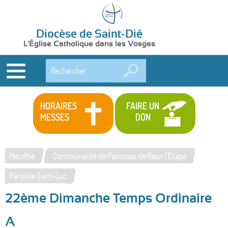
Diocèse de Saint-Dié
L'Église Catholique dans les Vosges
Rechercher
HORAIRES
FAIRE UN
MESSES
DON
Meurthe
Communauté de Paroisses de Raon l'Etape
Vous
Paroisse Saint-Luc
êtes
22ème Dimanche Temps Ordinaire
ici
A