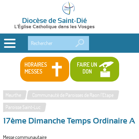
Diocèse de Saint-Dié
L'Église Catholique dans les Vosges
Rechercher
HORAIRES
FAIRE UN
MESSES
DON
Meurthe
Communauté de Paroisses de Raon l'Etape
Vous
Paroisse Saint-Luc
êtes
17ème Dimanche Temps Ordinaire A
ici
Messe communautaire