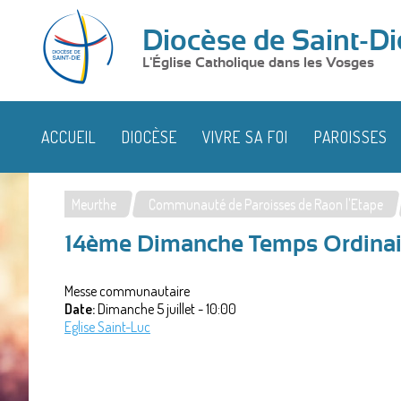
Diocèse de Saint-Di
L'Église Catholique dans les Vosges
ACCUEIL
DIOCÈSE
VIVRE SA FOI
PAROISSES
Meurthe
Communauté de Paroisses de Raon l'Etape
Vous
14ème Dimanche Temps Ordinai
êtes
ici
Messe communautaire
Date:
Dimanche 5 juillet - 10:00
Eglise Saint-Luc