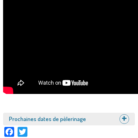
Afficher
Prochaines dates de pèlerinage
Facebook
Twitter