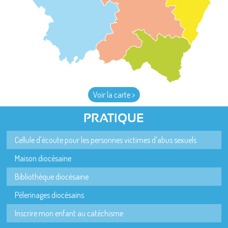
Voir la carte >
PRATIQUE
Cellule d'écoute pour les personnes victimes d'abus sexuels
Maison diocésaine
Bibliothèque diocésaine
Pèlerinages diocésains
Inscrire mon enfant au catéchisme