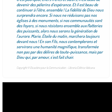
devenir des pèlerins d’espérance. Et il est beau de
continuer à l’être, ensemble ! La fidélité de Dieu nous
surprendra encore. Si nous ne réduisons pas nos
églises à des monuments, si nos communautés sont
des foyers, si nous résistons ensemble aux flatteries
des puissants, alors nous serons la génération de
l’aurore. Marie, Étoile du matin, marchera toujours
devant nous ! En son Fils, nous contemplerons et
servirons une humanité magnifique, transformée
non pas par des délires de toute-puissance, mais par
Dieu qui, par amour, s’est fait chair.
Copyright © Dicastère pour la Communication - Libreria Editrice Vaticana