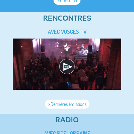
> Consulter
RENCONTRES
AVEC VOSGES TV
> Dernières émissions
RADIO
AVEC RCF LORRAINE