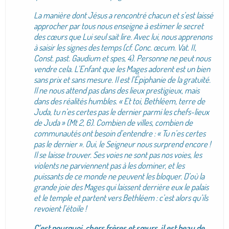
La manière dont Jésus a rencontré chacun et s’est laissé
approcher par tous nous enseigne à estimer le secret
des cœurs que Lui seul sait lire. Avec lui, nous apprenons
à saisir les signes des temps (cf. Conc. œcum. Vat. II,
Const. past. Gaudium et spes, 4). Personne ne peut nous
vendre cela. L’Enfant que les Mages adorent est un bien
sans prix et sans mesure. Il est l’Épiphanie de la gratuité.
Il ne nous attend pas dans des lieux prestigieux, mais
dans des réalités humbles. « Et toi, Bethléem, terre de
Juda, tu n’es certes pas le dernier parmi les chefs-lieux
de Juda » (Mt 2, 6). Combien de villes, combien de
communautés ont besoin d’entendre : « Tu n’es certes
pas le dernier ». Oui, le Seigneur nous surprend encore !
Il se laisse trouver. Ses voies ne sont pas nos voies, les
violents ne parviennent pas à les dominer, et les
puissants de ce monde ne peuvent les bloquer. D’où la
grande joie des Mages qui laissent derrière eux le palais
et le temple et partent vers Bethléem : c’est alors qu’ils
revoient l’étoile !
C’est pourquoi, chers frères et sœurs, il est beau de