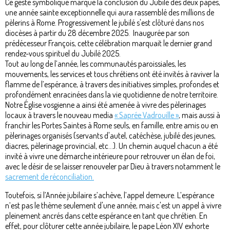
Ce geste symbolique marque la conclusion du Jubilé des deux papes,
une année sainte exceptionnelle qui aura rassemblé des millions de
pèlerins à Rome. Progressivement le jubilé s'est clôturé dans nos
diocèses à partir du 28 décembre 2025. Inaugurée par son
prédécesseur François, cette célébration marquait le dernier grand
rendez-vous spirituel du Jubilé 2025.
​Tout au long de l’année, les communautés paroissiales, les
mouvements, les services et tous chrétiens ont été invités à raviver la
flamme de l’espérance, à travers des initiatives simples, profondes et
profondément enracinées dans la vie quotidienne de notre territoire.
Notre Église vosgienne a ainsi été amenée à vivre des pèlerinages
locaux à travers le nouveau media
« Saprée Vadrouille »
, mais aussi à
franchir les Portes Saintes à Rome seuls, en famille, entre amis ou en
pèlerinages organisés (servants d'autel, catéchèse, jubilé des jeunes,
diacres, pèlerinage provincial, etc...). Un chemin auquel chacun a été
invité à vivre une démarche intérieure pour retrouver un élan de foi,
avec le désir de se laisser renouveler par Dieu à travers notamment le
sacrement de réconciliation.
Toutefois, si l’Année jubilaire s’achève, l’appel demeure. L’espérance
n’est pas le thème seulement d'une année, mais c'est un appel à vivre
pleinement ancrés dans cette espérance en tant que chrétien. En
effet, pour clôturer cette année jubilaire, le pape Léon XIV exhorte