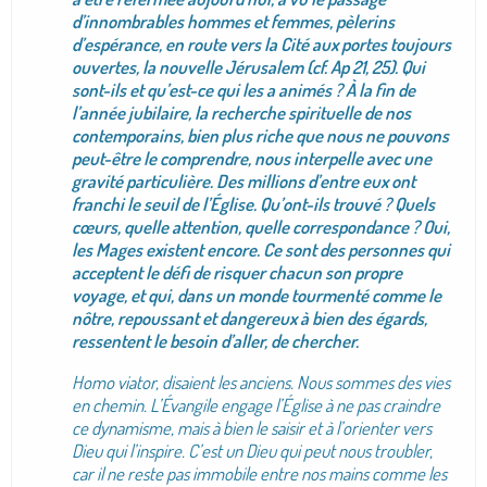
d’innombrables hommes et femmes, pèlerins
d’espérance, en route vers la Cité aux portes toujours
ouvertes, la nouvelle Jérusalem (cf. Ap 21, 25). Qui
sont-ils et qu’est-ce qui les a animés ? À la fin de
l’année jubilaire, la recherche spirituelle de nos
contemporains, bien plus riche que nous ne pouvons
peut-être le comprendre, nous interpelle avec une
gravité particulière. Des millions d’entre eux ont
franchi le seuil de l’Église. Qu’ont-ils trouvé ? Quels
cœurs, quelle attention, quelle correspondance ? Oui,
les Mages existent encore. Ce sont des personnes qui
acceptent le défi de risquer chacun son propre
voyage, et qui, dans un monde tourmenté comme le
nôtre, repoussant et dangereux à bien des égards,
ressentent le besoin d’aller, de chercher.
Homo viator, disaient les anciens. Nous sommes des vies
en chemin. L’Évangile engage l’Église à ne pas craindre
ce dynamisme, mais à bien le saisir et à l’orienter vers
Dieu qui l’inspire. C’est un Dieu qui peut nous troubler,
car il ne reste pas immobile entre nos mains comme les