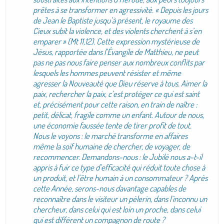
prêtes à se transformer en agressivité. « Depuis les jours
de Jean le Baptiste jusqu’à présent, le royaume des
Cieux subit la violence, et des violents cherchent à s’en
emparer » (Mt 11,12). Cette expression mystérieuse de
Jésus, rapportée dans l’Évangile de Matthieu, ne peut
pas ne pas nous faire penser aux nombreux conflits par
lesquels les hommes peuvent résister et même
agresser la Nouveauté que Dieu réserve à tous. Aimer la
paix, rechercher la paix, c’est protéger ce qui est saint
et, précisément pour cette raison, en train de naître :
petit, délicat, fragile comme un enfant. Autour de nous,
une économie faussée tente de tirer profit de tout.
Nous le voyons : le marché transforme en affaires
même la soif humaine de chercher, de voyager, de
recommencer. Demandons-nous : le Jubilé nous a-t-il
appris à fuir ce type d’efficacité qui réduit toute chose à
un produit, et l’être humain à un consommateur ? Après
cette Année, serons-nous davantage capables de
reconnaître dans le visiteur un pèlerin, dans l’inconnu un
chercheur, dans celui qui est loin un proche, dans celui
qui est différent un compagnon de route ?