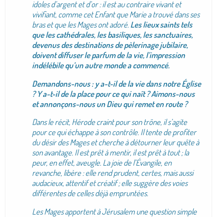
idoles d’argent et d’or : il est au contraire vivant et
vivifiant, comme cet Enfant que Marie a trouvé dans ses
bras et que les Mages ont adoré.
Les lieux saints tels
que les cathédrales, les basiliques, les sanctuaires,
devenus des destinations de pèlerinage jubilaire,
doivent diffuser le parfum de la vie, l’impression
indélébile qu’un autre monde a commencé.
Demandons-nous : y a-t-il de la vie dans notre Église
? Y a-t-il de la place pour ce qui naît ? Aimons-nous
et annonçons-nous un Dieu qui remet en route ?
Dans le récit, Hérode craint pour son trône, il s’agite
pour ce qui échappe à son contrôle. Il tente de profiter
du désir des Mages et cherche à détourner leur quête à
son avantage. Il est prêt à mentir, il est prêt à tout ; la
peur, en effet, aveugle. La joie de l’Évangile, en
revanche, libère : elle rend prudent, certes, mais aussi
audacieux, attentif et créatif ; elle suggère des voies
différentes de celles déjà empruntées.
Les Mages apportent à Jérusalem une question simple