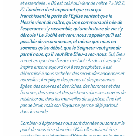
et essentielle : « Où est celui qui vient de naître ? » (Mt 2,
2). C
ombien il est important que ceux qui
franchissent la porte de l’Église sentent que le
Messie vient de naître, qu’une communauté née de
l’espérance s’y rassemble, qu’une histoire de vie s’y
déroule ! Le Jubilé est venu nous rappeler qu’il est
possible de recommencer, et même que nous en
sommes qu’au début, que le Seigneur veut grandir
parmi nous, qu’il veut être Dieu-avec-nous.
Oui, Dieu
remet en question l’ordre existant : il a des rêves qu’il
inspire encore aujourd’hui à ses prophètes ; il est
déterminé à nous racheter des servitudes anciennes et
nouvelles ; il implique des jeunes et des personnes
âgées, des pauvres et des riches, des hommes et des
femmes, des saints et des pécheurs dans ses œuvres de
miséricorde, dans les merveilles de sa justice. Il ne fait
pas de bruit, mais son Royaume germe déjà partout
dans le monde.
Combien d’épiphanies nous sont données ou sont sur le
point de nous être données ! Mais elles doivent être
soustraites aux intentions d’Hérode, aux peurs toujours