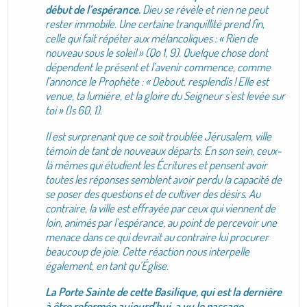
début de l’espérance.
Dieu se révèle et rien ne peut
rester immobile. Une certaine tranquillité prend fin,
celle qui fait répéter aux mélancoliques : « Rien de
nouveau sous le soleil » (Qo 1, 9). Quelque chose dont
dépendent le présent et l’avenir commence, comme
l’annonce le Prophète : « Debout, resplendis ! Elle est
venue, ta lumière, et la gloire du Seigneur s’est levée sur
toi » (Is 60, 1).
Il est surprenant que ce soit troublée Jérusalem, ville
témoin de tant de nouveaux départs. En son sein, ceux-
là mêmes qui étudient les Écritures et pensent avoir
toutes les réponses semblent avoir perdu la capacité de
se poser des questions et de cultiver des désirs. Au
contraire, la ville est effrayée par ceux qui viennent de
loin, animés par l’espérance, au point de percevoir une
menace dans ce qui devrait au contraire lui procurer
beaucoup de joie. Cette réaction nous interpelle
également, en tant qu’Église.
La Porte Sainte de cette Basilique, qui est la dernière
à être refermée aujourd’hui, a vu le passage