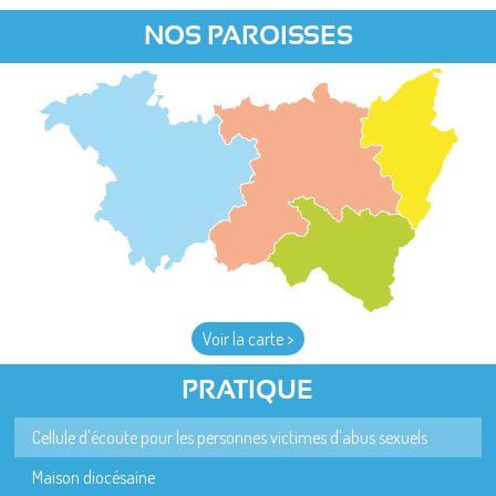
NOS PAROISSES
Voir la carte >
PRATIQUE
Cellule d'écoute pour les personnes victimes d'abus sexuels
Maison diocésaine