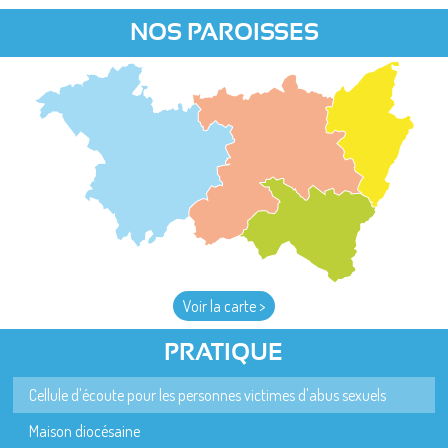
NOS PAROISSES
Voir la carte >
PRATIQUE
Cellule d'écoute pour les personnes victimes d'abus sexuels
Maison diocésaine